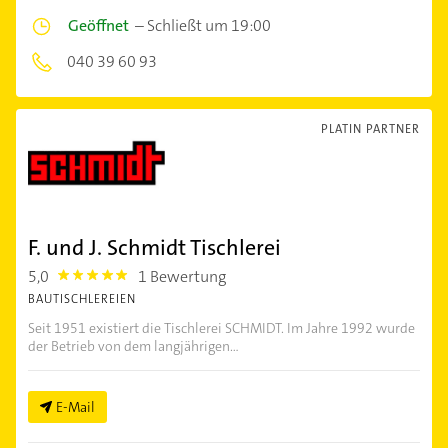
Geöffnet
–
Schließt um 19:00
040 39 60 93
PLATIN PARTNER
F. und J. Schmidt Tischlerei
5,0
1 Bewertung
5.0
BAUTISCHLEREIEN
Seit 1951 existiert die Tischlerei SCHMIDT. Im Jahre 1992 wurde
der Betrieb von dem langjährigen...
E-Mail