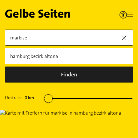
Finden
Umkreis:
0
km