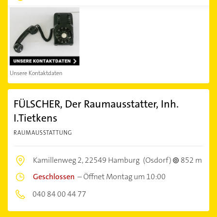
Unsere Kontaktdaten
FÜLSCHER, Der Raumausstatter, Inh.
I.Tietkens
RAUMAUSSTATTUNG
Kamillenweg 2,
22549 Hamburg
(Osdorf)
852 m
Geschlossen
–
Öffnet Montag um 10:00
040 84 00 44 77