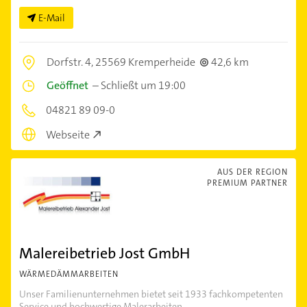
E-Mail
Dorfstr. 4,
25569 Kremperheide
42,6 km
Geöffnet
–
Schließt um 19:00
04821 89 09-0
Webseite
AUS DER REGION
PREMIUM PARTNER
Malereibetrieb Jost GmbH
WÄRMEDÄMMARBEITEN
Unser Familienunternehmen bietet seit 1933 fachkompetenten
Service und hochwertige Malerarbeiten...