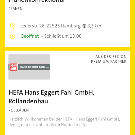
PLANEN
Lederstr. 26,
22525 Hamburg
3,3 km
Geöffnet
–
Schließt um 13:00
AUS DER REGION
PREMIUM PARTNER
HEFA Hans Eggert Fahl GmbH,
Rollandenbau
ROLLLÄDEN
Herzlich Willkommen bei der HEFA - Hans Eggert Fahl GmbH,
dem grossen Fachbetrieb im Norden mit S...