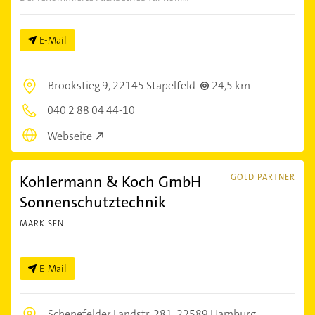
E-Mail
Brookstieg 9,
22145 Stapelfeld
24,5 km
040 2 88 04 44-10
Webseite
Kohlermann & Koch GmbH
GOLD PARTNER
Sonnenschutztechnik
MARKISEN
E-Mail
Schenefelder Landstr. 281,
22589 Hamburg