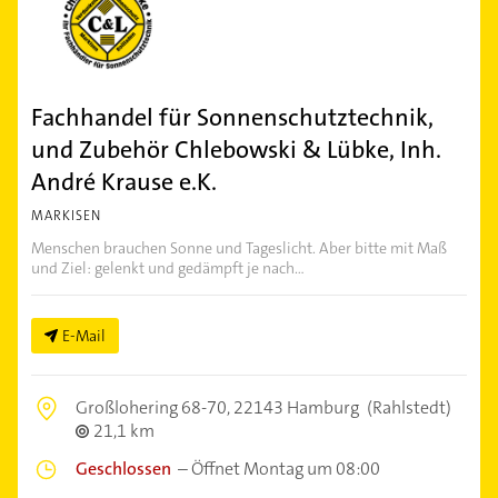
Fachhandel für Sonnenschutztechnik,
und Zubehör Chlebowski & Lübke, Inh.
André Krause e.K.
MARKISEN
Menschen brauchen Sonne und Tageslicht. Aber bitte mit Maß
und Ziel: gelenkt und gedämpft je nach...
E-Mail
Großlohering 68-70,
22143 Hamburg
(Rahlstedt)
21,1 km
Geschlossen
–
Öffnet Montag um 08:00