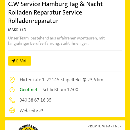
C.W Service Hamburg Tag & Nacht
Rolladen Reparatur Service
Rolladenreparatur
MARKISEN
Unser Team, bestehend aus erfahrenen Monteuren, mit
langjähriger Berufserfahrung, steht Ihnen ger...
E-Mail
Hirtenkate 1,
22145 Stapelfeld
23,6 km
Geöffnet
–
Schließt um 17:00
040 38 67 16 35
Webseite
PREMIUM PARTNER