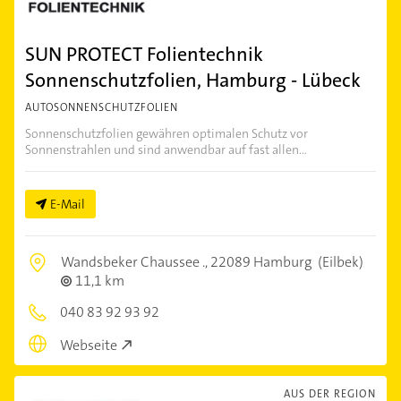
SUN PROTECT Folientechnik
Sonnenschutzfolien, Hamburg - Lübeck
AUTOSONNENSCHUTZFOLIEN
Sonnenschutzfolien gewähren optimalen Schutz vor
Sonnenstrahlen und sind anwendbar auf fast allen...
E-Mail
Wandsbeker Chaussee .,
22089 Hamburg
(Eilbek)
11,1 km
040 83 92 93 92
Webseite
AUS DER REGION