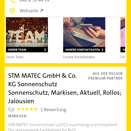
040 8 50 44 99
Webseite
Unser Team
Unsere Kontaktdaten
Unsere
STM MATEC GmbH & Co.
AUS DER REGION
PREMIUM PARTNER
KG Sonnenschutz
Sonnenschutz, Markisen, Aktuell, Rollos;
Jalousien
5,0
1 Bewertung
5.0
MARKISEN
STM MATEC Sonnenschutz \u2013 zuverlässig und kompetent
Der renommierte Fachbetrieb für Rolll...