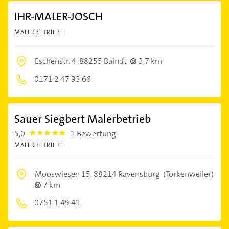
IHR-MALER-JOSCH
MALERBETRIEBE
Eschenstr. 4,
88255 Baindt
3,7 km
0171 2 47 93 66
Sauer Siegbert Malerbetrieb
5,0
1 Bewertung
5.0
MALERBETRIEBE
Mooswiesen 15,
88214 Ravensburg
(Torkenweiler)
7 km
0751 1 49 41