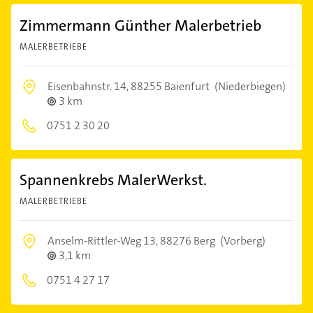
Zimmermann Günther Malerbetrieb
MALERBETRIEBE
Eisenbahnstr. 14,
88255 Baienfurt
(Niederbiegen)
3 km
0751 2 30 20
Spannenkrebs MalerWerkst.
MALERBETRIEBE
Anselm-Rittler-Weg 13,
88276 Berg
(Vorberg)
3,1 km
0751 4 27 17