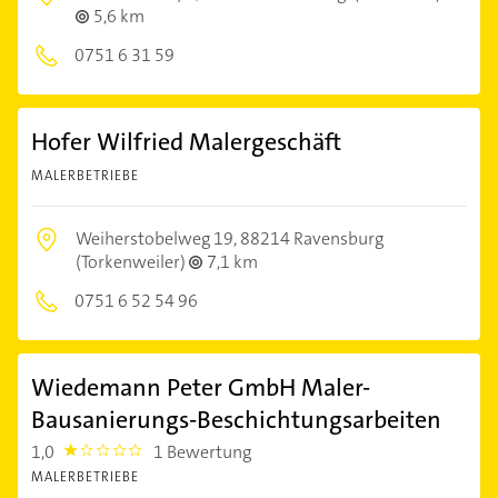
5,6 km
0751 6 31 59
Hofer Wilfried Malergeschäft
MALERBETRIEBE
Weiherstobelweg 19,
88214 Ravensburg
(Torkenweiler)
7,1 km
0751 6 52 54 96
Wiedemann Peter GmbH Maler-
Bausanierungs-Beschichtungsarbeiten
1,0
1 Bewertung
1.0
MALERBETRIEBE