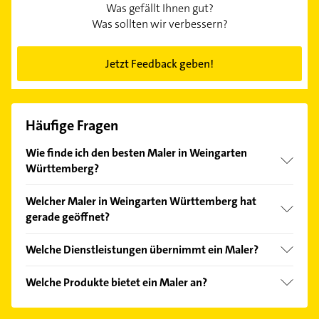
Was gefällt Ihnen gut?
Was sollten wir verbessern?
Jetzt Feedback geben!
Häufige Fragen
Wie finde ich den besten Maler in Weingarten
Württemberg?
Vergleichen Sie alle Anbieter anhand echter
Welcher Maler in Weingarten Württemberg hat
Kundenmeinungen und profitieren Sie von den
gerade geöffnet?
Empfehlungen. Die Suchergebnisse können Sie sich
einfach nach
Bewertungen
sortiert anzeigen lassen.
Im Anbieter-Bereich finden Sie alle
Öffnungszeiten
.
Welche Dienstleistungen übernimmt ein Maler?
Bitte beachten Sie, dass diese an Sonn- und
Feiertagen abweichen können.
Folgende Leistungen werden angeboten:
Welche Produkte bietet ein Maler an?
Betonsanierungen und malerarbeiten.
Das Angebot umfasst unter anderem Grundierung,