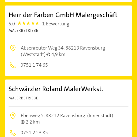
Herr der Farben GmbH Malergeschäft
5,0
1 Bewertung
5.0
MALERBETRIEBE
Absenreuter Weg 34,
88213 Ravensburg
(Weststadt)
4,9 km
0751 1 74 65
Schwärzler Roland MalerWerkst.
MALERBETRIEBE
Ebenweg 5,
88212 Ravensburg
(Innenstadt)
2,2 km
0751 2 23 85