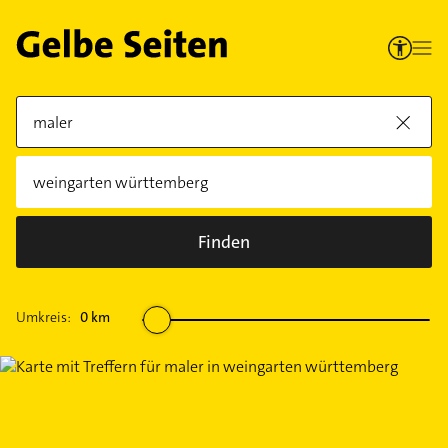
Finden
Umkreis:
0
km