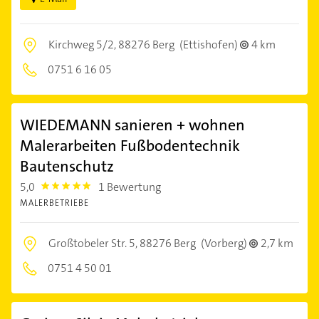
Kirchweg 5/2,
88276 Berg
(Ettishofen)
4 km
0751 6 16 05
WIEDEMANN sanieren + wohnen
Malerarbeiten Fußbodentechnik
Bautenschutz
5,0
1 Bewertung
5.0
MALERBETRIEBE
Großtobeler Str. 5,
88276 Berg
(Vorberg)
2,7 km
0751 4 50 01