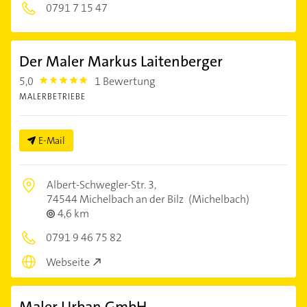
0791 7 15 47
Der Maler Markus Laitenberger
5,0
1 Bewertung
5.0
MALERBETRIEBE
E-Mail
Albert-Schwegler-Str. 3,
74544 Michelbach an der Bilz
(Michelbach)
4,6 km
0791 9 46 75 82
Webseite
Maler Urban GmbH