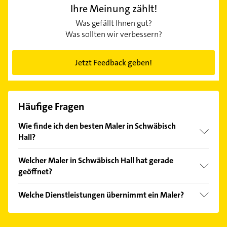
Ihre Meinung zählt!
Was gefällt Ihnen gut?
Was sollten wir verbessern?
Jetzt Feedback geben!
Häufige Fragen
Wie finde ich den besten Maler in Schwäbisch
Hall?
Vergleichen Sie alle Anbieter anhand echter
Welcher Maler in Schwäbisch Hall hat gerade
Kundenmeinungen und profitieren Sie von den
geöffnet?
Empfehlungen. Die Suchergebnisse können Sie sich
einfach nach
Bewertungen
sortiert anzeigen lassen.
Im Anbieter-Bereich finden Sie alle
Öffnungszeiten
.
Welche Dienstleistungen übernimmt ein Maler?
Bitte beachten Sie, dass diese an Sonn- und
Feiertagen abweichen können.
Folgende Leistungen werden angeboten:
malerarbeiten, gerüstbau und lackierer.