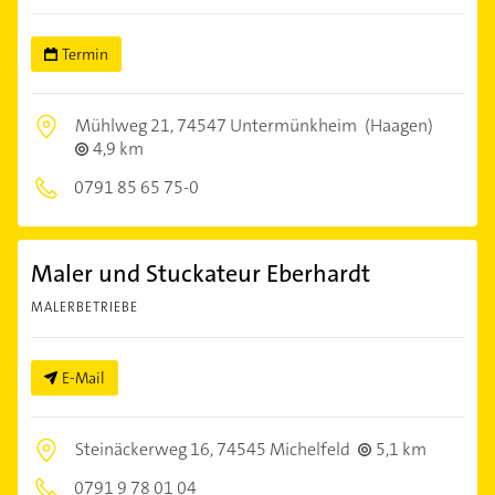
Termin
Mühlweg 21,
74547 Untermünkheim
(Haagen)
4,9 km
0791 85 65 75-0
Maler und Stuckateur Eberhardt
MALERBETRIEBE
E-Mail
Steinäckerweg 16,
74545 Michelfeld
5,1 km
0791 9 78 01 04