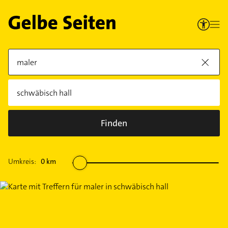
Finden
Umkreis:
0
km