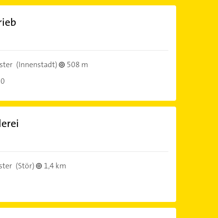
rieb
ster
(Innenstadt)
508 m
30
erei
ter
(Stör)
1,4 km