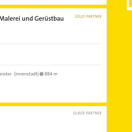
Malerei und Gerüstbau
GOLD PARTNER
nster
(Innenstadt)
884 m
SILBER PARTNER