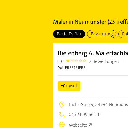
Maler
in
Neumünster
(
23
Treff
Beste Treffer
Bewertung
En
Bielenberg A. Malerfachb
1,0
2 Bewertungen
1.0
MALERBETRIEBE
E-Mail
Kieler Str. 59,
24534 Neumüns
04321 99 66 11
Webseite