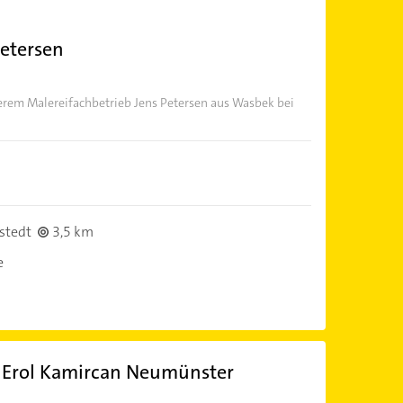
Petersen
serem Malereifachbetrieb Jens Petersen aus Wasbek bei
stedt
3,5 km
e
 Erol Kamircan Neumünster