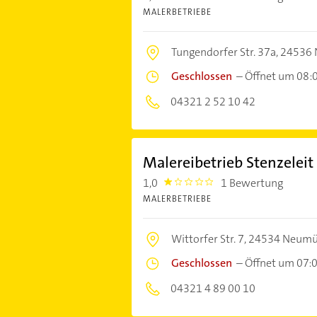
MALERBETRIEBE
Tungendorfer Str. 37a,
24536 
Geschlossen
–
Öffnet um 08:
04321 2 52 10 42
Malereibetrieb Stenzeleit
1,0
1 Bewertung
1.0
MALERBETRIEBE
Wittorfer Str. 7,
24534 Neumü
Geschlossen
–
Öffnet um 07:
04321 4 89 00 10