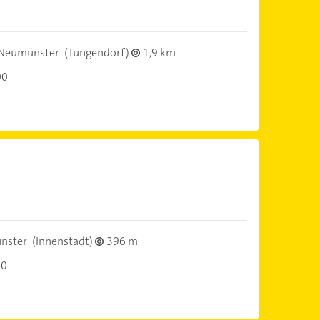
Neumünster
(Tungendorf)
1,9 km
00
nster
(Innenstadt)
396 m
00