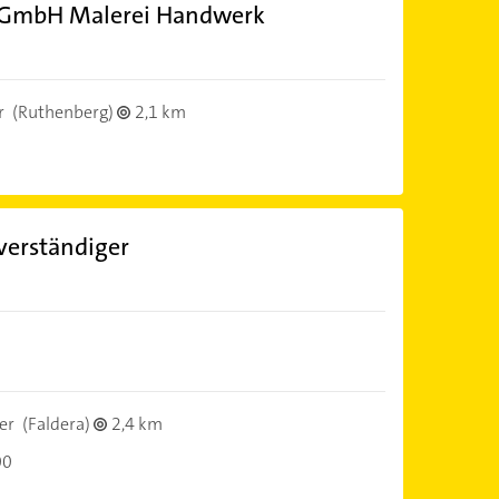
n GmbH Malerei Handwerk
r
(Ruthenberg)
2,1 km
verständiger
er
(Faldera)
2,4 km
00