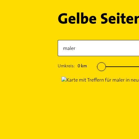
Umkreis:
0
km