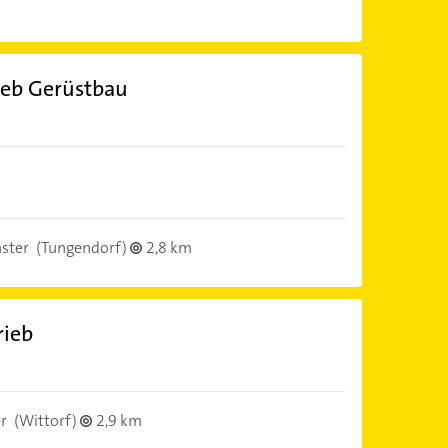
ieb Gerüstbau
ster
(Tungendorf)
2,8 km
rieb
r
(Wittorf)
2,9 km