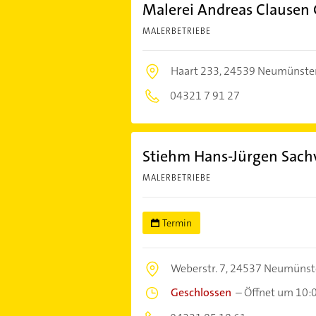
Malerei Andreas Clause
MALERBETRIEBE
Haart 233,
24539 Neumünste
04321 7 91 27
Stiehm Hans-Jürgen Sach
MALERBETRIEBE
Termin
Weberstr. 7,
24537 Neumünst
Geschlossen
–
Öffnet um 10: