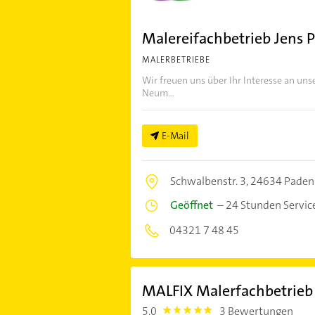
Malereifachbetrieb Jens 
MALERBETRIEBE
Wir freuen uns über Ihr Interesse an un
Neum...
E-Mail
Schwalbenstr. 3,
24634 Paden
Geöffnet
–
24 Stunden Servic
04321 7 48 45
MALFIX Malerfachbetrieb
5,0
3 Bewertungen
5.0