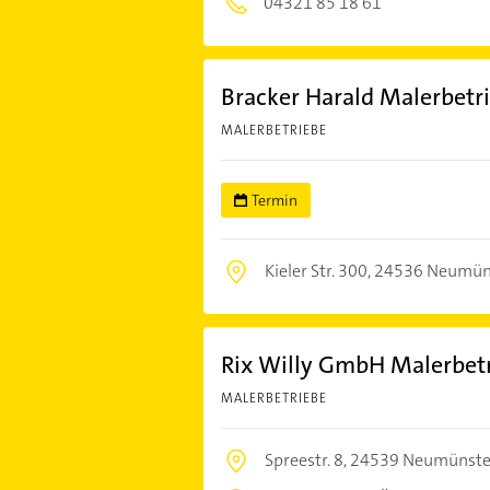
04321 85 18 61
Bracker Harald Malerbetr
MALERBETRIEBE
Termin
Kieler Str. 300,
24536 Neumün
Rix Willy GmbH Malerbet
MALERBETRIEBE
Spreestr. 8,
24539 Neumünste