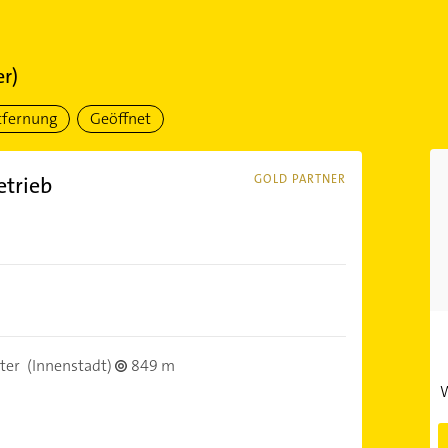
er)
tfernung
Geöffnet
etrieb
GOLD PARTNER
ter
(Innenstadt)
849 m
W