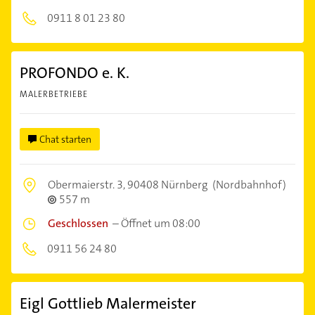
0911 8 01 23 80
PROFONDO e. K.
MALERBETRIEBE
Chat starten
Obermaierstr. 3,
90408 Nürnberg
(Nordbahnhof)
557 m
Geschlossen
–
Öffnet um 08:00
0911 56 24 80
Eigl Gottlieb Malermeister