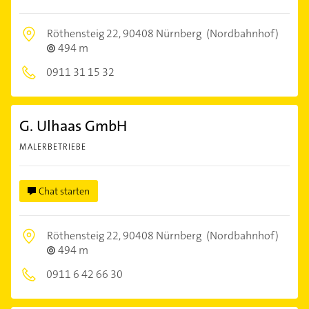
Röthensteig 22,
90408 Nürnberg
(Nordbahnhof)
494 m
0911 31 15 32
G. Ulhaas GmbH
MALERBETRIEBE
Chat starten
Röthensteig 22,
90408 Nürnberg
(Nordbahnhof)
494 m
0911 6 42 66 30