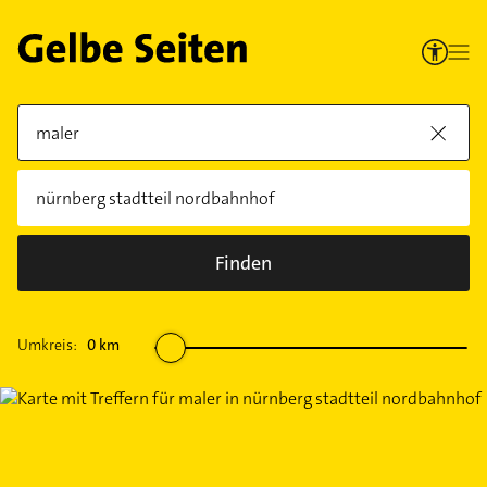
Finden
Umkreis:
0
km