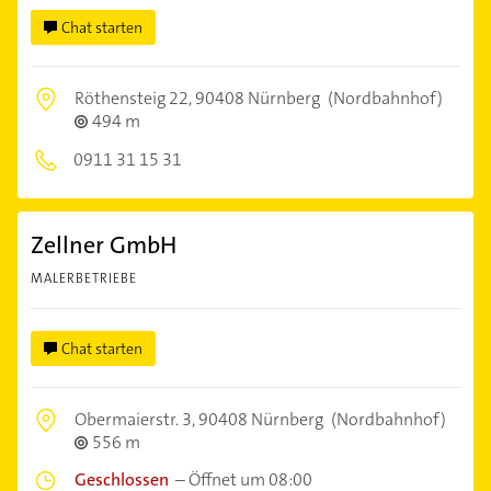
Chat starten
Röthensteig 22,
90408 Nürnberg
(Nordbahnhof)
494 m
0911 31 15 31
Zellner GmbH
MALERBETRIEBE
Chat starten
Obermaierstr. 3,
90408 Nürnberg
(Nordbahnhof)
556 m
Geschlossen
–
Öffnet um 08:00