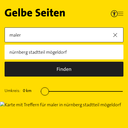
Finden
Umkreis:
0
km