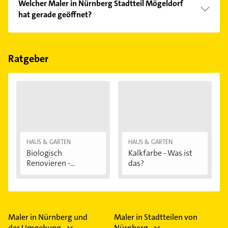
Welcher Maler in Nürnberg Stadtteil Mögeldorf
hat gerade geöffnet?
Im Anbieter-Bereich finden Sie alle
Öffnungszeiten
.
Bitte beachten Sie, dass diese an Sonn- und
Feiertagen abweichen können.
Ratgeber
HAUS & GARTEN
HAUS & GARTEN
Biologisch
Kalkfarbe - Was ist
Renovieren -
das?
Darauf...
Maler in Nürnberg und
Maler in Stadtteilen von
der Umgebung
Nürnberg