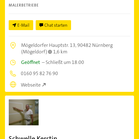
MALERBETRIEBE
E-Mail
Chat starten
Mögeldorfer Hauptstr. 13,
90482 Nürnberg
(Mögeldorf)
1,6 km
Geöffnet
–
Schließt um 18:00
0160 95 82 76 90
Webseite
Schwelle Kerstin