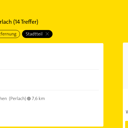
rlach
(
14
Treffer)
tfernung
Stadtteil
hen
(Perlach)
7,6 km
W