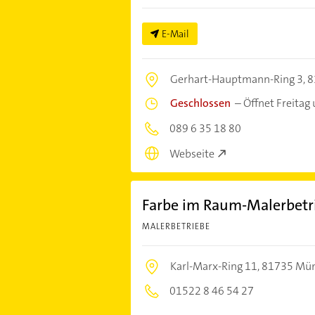
E-Mail
Gerhart-Hauptmann-Ring 3,
8
Geschlossen
–
Öffnet Freitag
089 6 35 18 80
Webseite
Farbe im Raum-Malerbet
MALERBETRIEBE
Karl-Marx-Ring 11,
81735 Mü
01522 8 46 54 27