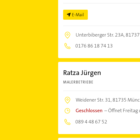
E-Mail
Unterbiberger Str. 23A,
81737
0176 86 18 74 13
Ratza Jürgen
MALERBETRIEBE
Weidener Str. 31,
81735 Münc
Geschlossen
–
Öffnet Freitag
089 4 48 67 52