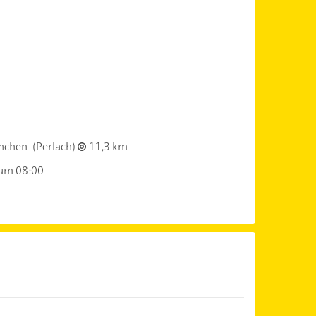
nchen
(Perlach)
11,3 km
 um 08:00