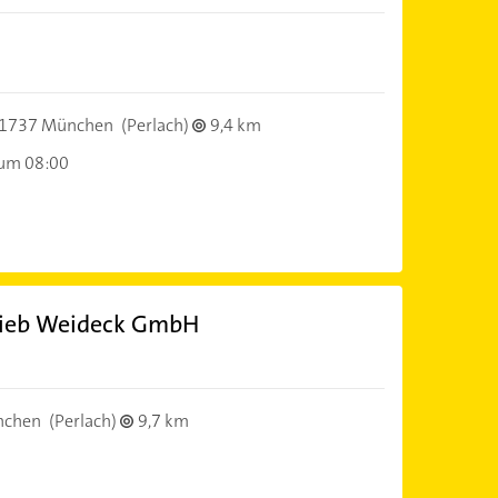
1737 München
(Perlach)
9,4 km
 um 08:00
rieb Weideck GmbH
nchen
(Perlach)
9,7 km