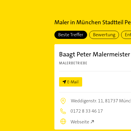
Maler
in
München Stadtteil Pe
Beste Treffer
Bewertung
En
Baagt Peter Malermeister
MALERBETRIEBE
E-Mail
Weddigenstr. 11,
81737 Münc
0172 8 33 46 17
Webseite