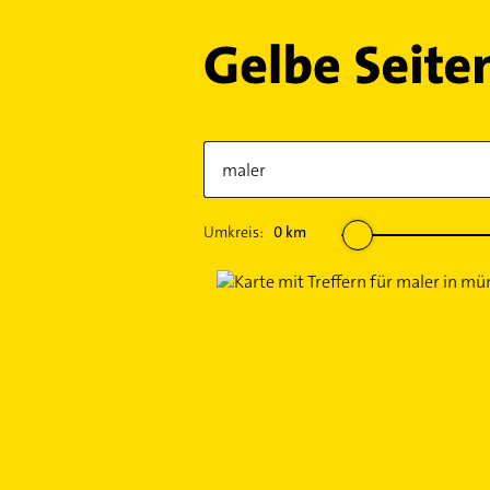
Umkreis:
0
km