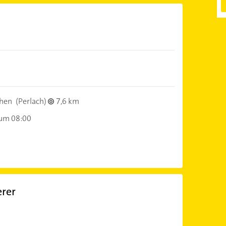
hen
(Perlach)
7,6 km
 um 08:00
erer