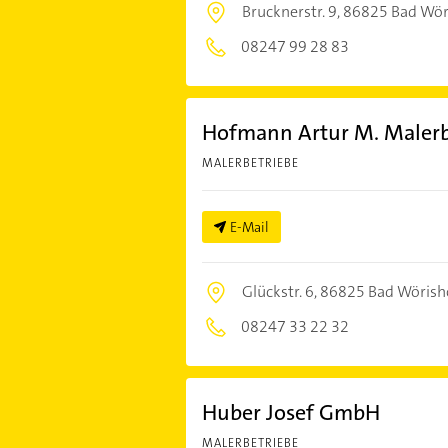
Brucknerstr. 9,
86825 Bad Wör
08247 99 28 83
Hofmann Artur M. Malerb
MALERBETRIEBE
E-Mail
Glückstr. 6,
86825 Bad Wörish
08247 33 22 32
Huber Josef GmbH
MALERBETRIEBE