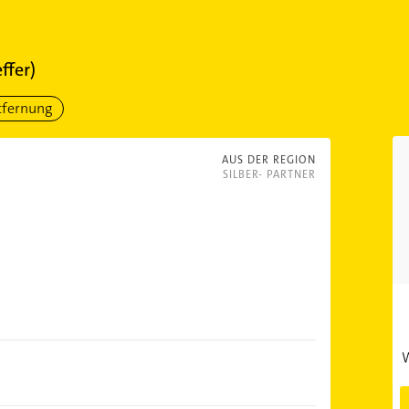
ffer)
tfernung
AUS DER REGION
SILBER- PARTNER
W