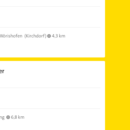
Wörishofen
(Kirchdorf)
4,3 km
er
ng
6,8 km