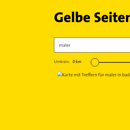
Umkreis:
0
km