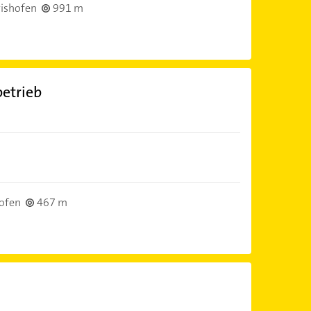
ishofen
991 m
etrieb
ofen
467 m