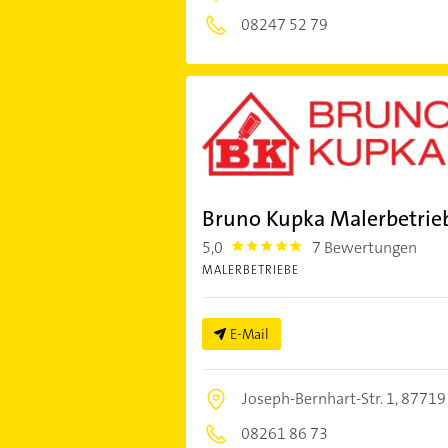
08247 52 79
Bruno Kupka Malerbetri
5,0
7 Bewertungen
5.0
MALERBETRIEBE
E-Mail
Joseph-Bernhart-Str. 1,
87719
08261 86 73