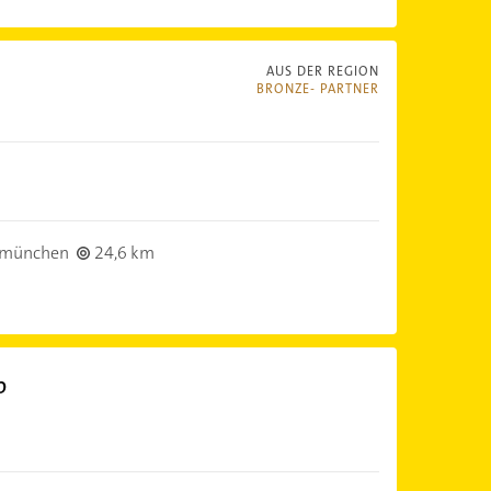
AUS DER REGION
BRONZE- PARTNER
bmünchen
24,6 km
b