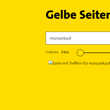
Umkreis:
0
km