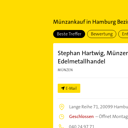
Münzankauf
in
Hamburg Bezir
Beste Treffer
Bewertung
En
Stephan Hartwig, Münzen
Edelmetallhandel
MÜNZEN
E-Mail
Lange Reihe 71,
20099 Hambu
Geschlossen
–
Öffnet Montag
040 24 97 71