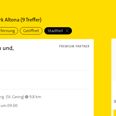
k Altona
(
9
Treffer)
tfernung
Geöffnet
Stadtteil
 und,
PREMIUM PARTNER
rg
(St. Georg)
9,8 km
W
 um 09:00