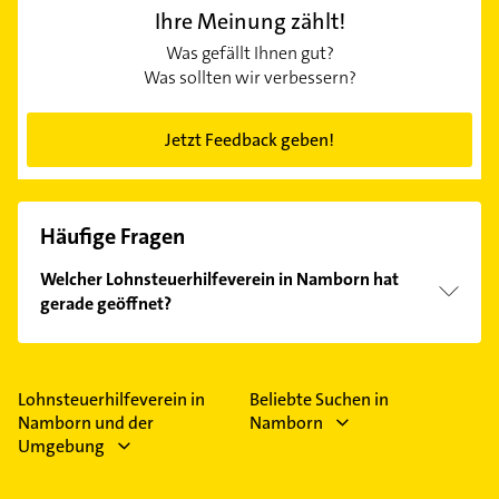
Ihre Meinung zählt!
Was gefällt Ihnen gut?
Was sollten wir verbessern?
Jetzt Feedback geben!
Häufige Fragen
Welcher Lohnsteuerhilfeverein in Namborn hat
gerade geöffnet?
Im Anbieter-Bereich finden Sie alle
Öffnungszeiten
.
Bitte beachten Sie, dass diese an Sonn- und
Feiertagen abweichen können.
Lohnsteuerhilfeverein in
Beliebte Suchen in
Namborn und der
Namborn
Umgebung