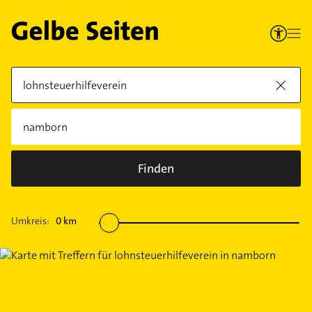
Finden
Umkreis:
0
km