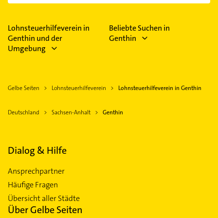
Im Anbieter-Bereich finden Sie alle
Öffnungszeiten
.
Bitte beachten Sie, dass diese an Sonn- und
Feiertagen abweichen können.
Lohnsteuerhilfeverein in
Beliebte Suchen in
Genthin und der
Genthin
Umgebung
Gelbe Seiten
Lohnsteuerhilfeverein
Lohnsteuerhilfeverein in Genthin
Deutschland
Sachsen-Anhalt
Genthin
Dialog & Hilfe
Ansprechpartner
Häufige Fragen
Übersicht aller Städte
Über Gelbe Seiten