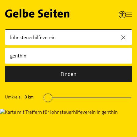
Finden
Umkreis:
0
km