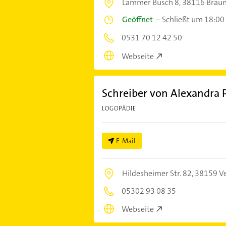
Lammer Busch 8,
38116 Brau
Geöffnet
–
Schließt um 18:00
0531 70 12 42 50
Webseite
Schreiber von Alexandra P
LOGOPÄDIE
E-Mail
Hildesheimer Str. 82,
38159 V
05302 93 08 35
Webseite