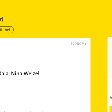
r)
öffnet
ECONOMY
ala, Nina Welzel
W