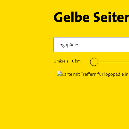
Umkreis:
0
km