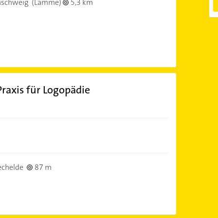
nschweig
(Lamme)
5,3 km
raxis für Logopädie
echelde
87 m