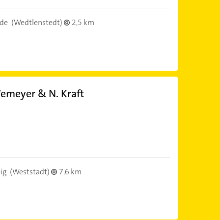
lde
(Wedtlenstedt)
2,5 km
emeyer & N. Kraft
ig
(Weststadt)
7,6 km