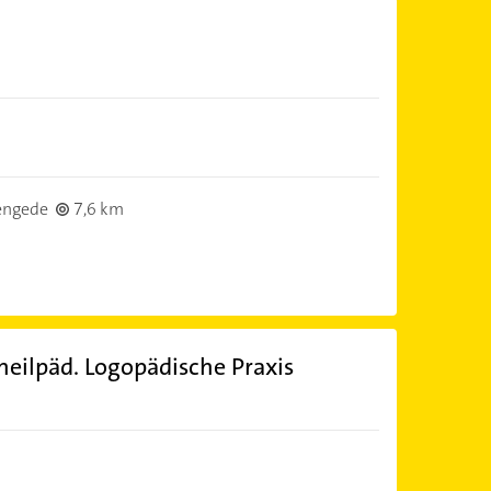
engede
7,6 km
heilpäd. Logopädische Praxis