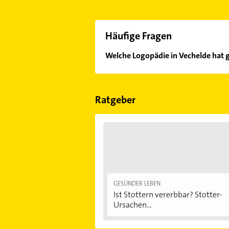
Häufige Fragen
Welche Logopädie in Vechelde hat 
Im Anbieter-Bereich finden Sie alle
Sonn- und Feiertagen abweichen k
Ratgeber
GESÜNDER LEBEN
Ist Stottern vererbbar? Stotter-
Ursachen...