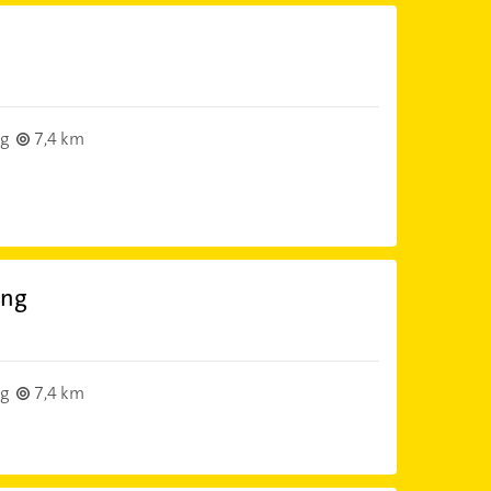
g
7,4 km
ing
g
7,4 km