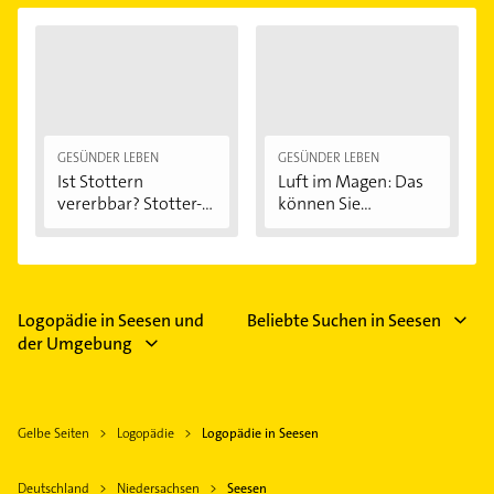
GESÜNDER LEBEN
GESÜNDER LEBEN
Ist Stottern
Luft im Magen: Das
vererbbar? Stotter-
können Sie...
Ursachen...
Logopädie in Seesen und
Beliebte Suchen in Seesen
der Umgebung
Gelbe Seiten
Logopädie
Logopädie in Seesen
Deutschland
Niedersachsen
Seesen