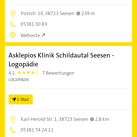
Poststr. 10,
38723 Seesen
239 m
05381 30 83
Webseite
Asklepios Klinik Schildautal Seesen -
Logopädie
4,1
7 Bewertungen
4.1
LOGOPÄDIE
E-Mail
Karl-Herold-Str. 1,
38723 Seesen
2,8 km
05381 74 24 11