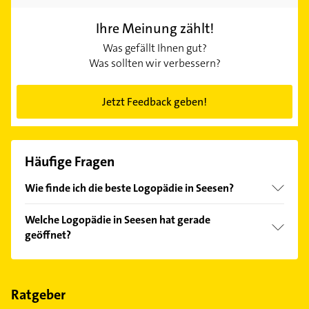
Ihre Meinung zählt!
Was gefällt Ihnen gut?
Was sollten wir verbessern?
Jetzt Feedback geben!
Häufige Fragen
Wie finde ich die beste Logopädie in Seesen?
Vergleichen Sie alle Anbieter anhand echter
Welche Logopädie in Seesen hat gerade
Kundenmeinungen und profitieren Sie von den
geöffnet?
Empfehlungen. Die Suchergebnisse können Sie sich
einfach nach
Bewertungen
sortiert anzeigen lassen.
Im Anbieter-Bereich finden Sie alle
Öffnungszeiten
.
Bitte beachten Sie, dass diese an Sonn- und
Feiertagen abweichen können.
Ratgeber