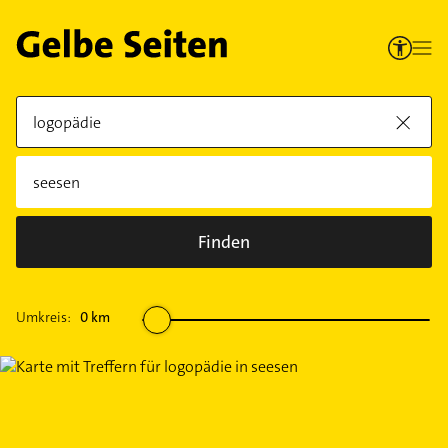
Finden
Umkreis:
0
km