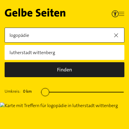
Finden
Umkreis:
0
km