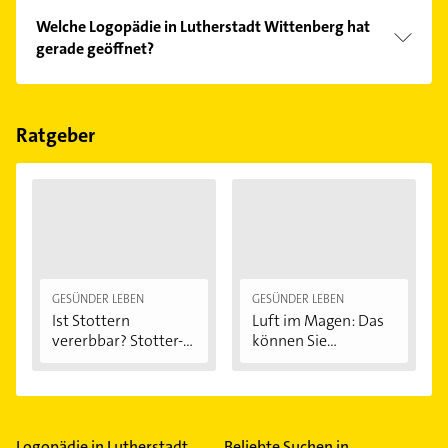
Welche Logopädie in Lutherstadt Wittenberg hat
gerade geöffnet?
Im Anbieter-Bereich finden Sie alle
Öffnungszeiten
.
Bitte beachten Sie, dass diese an Sonn- und
Feiertagen abweichen können.
Ratgeber
GESÜNDER LEBEN
GESÜNDER LEBEN
Ist Stottern
Luft im Magen: Das
vererbbar? Stotter-
können Sie...
Ursachen...
Logopädie in Lutherstadt
Beliebte Suchen in