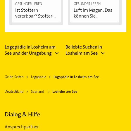
GESÜNDER LEBEN
GESÜNDER LEBEN
Ist Stottern
Luft im Magen: Das
vererbbar? Stotter-
können Sie...
Ursachen...
Logopädie in Losheim am
Beliebte Suchen in
See und der Umgebung
Losheim am See
Gelbe Seiten
Logopädie
Logopädie in Losheim am See
Deutschland
Saarland
Losheim am See
Dialog & Hilfe
Ansprechpartner