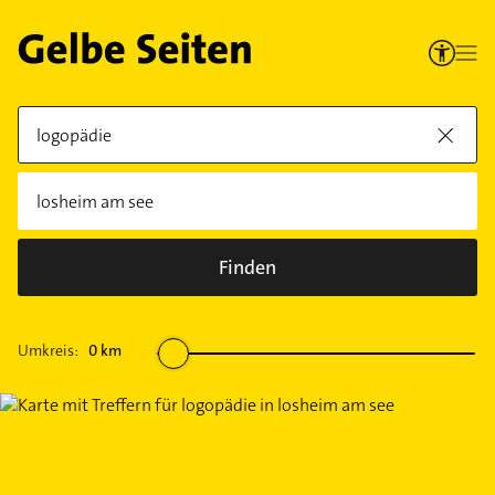
Finden
Umkreis:
0
km