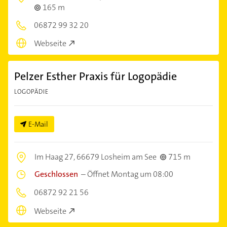
165 m
06872 99 32 20
Webseite
Pelzer Esther Praxis für Logopädie
LOGOPÄDIE
E-Mail
Im Haag 27,
66679 Losheim am See
715 m
Geschlossen
–
Öffnet Montag um 08:00
06872 92 21 56
Webseite