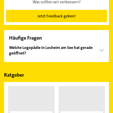
Was sollten wir verbessern?
Jetzt Feedback geben!
Häufige Fragen
Welche Logopädie in Losheim am See hat gerade
geöffnet?
Im Anbieter-Bereich finden Sie alle
Öffnungszeiten
.
Bitte beachten Sie, dass diese an Sonn- und
Feiertagen abweichen können.
Ratgeber