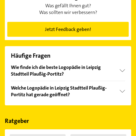
Was gefällt Ihnen gut?
Was sollten wir verbessern?
Jetzt Feedback geben!
Häufige Fragen
Wie finde ich die beste Logopädie in Leipzig
Stadtteil Plaußig-Portitz?
Vergleichen Sie alle Anbieter anhand echter
Welche Logopädie in Leipzig Stadtteil Plaußig-
Kundenmeinungen und profitieren Sie von den
Portitz hat gerade geöffnet?
Empfehlungen. Die Suchergebnisse können Sie sich
einfach nach
Bewertungen
sortiert anzeigen lassen.
Im Anbieter-Bereich finden Sie alle
Öffnungszeiten
.
Bitte beachten Sie, dass diese an Sonn- und
Feiertagen abweichen können.
Ratgeber