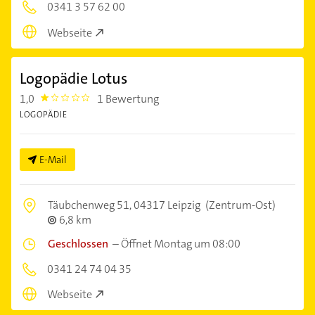
0341 3 57 62 00
Webseite
Logopädie Lotus
1,0
1 Bewertung
1.0
LOGOPÄDIE
E-Mail
Täubchenweg 51,
04317 Leipzig
(Zentrum-Ost)
6,8 km
Geschlossen
–
Öffnet Montag um 08:00
0341 24 74 04 35
Webseite