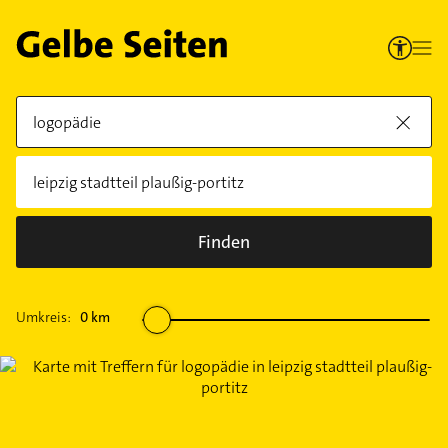
Finden
Umkreis:
0
km