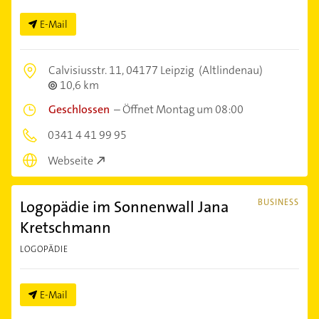
E-Mail
Calvisiusstr. 11,
04177 Leipzig
(Altlindenau)
10,6 km
Geschlossen
–
Öffnet Montag um 08:00
0341 4 41 99 95
Webseite
Logopädie im Sonnenwall Jana
BUSINESS
Kretschmann
LOGOPÄDIE
E-Mail