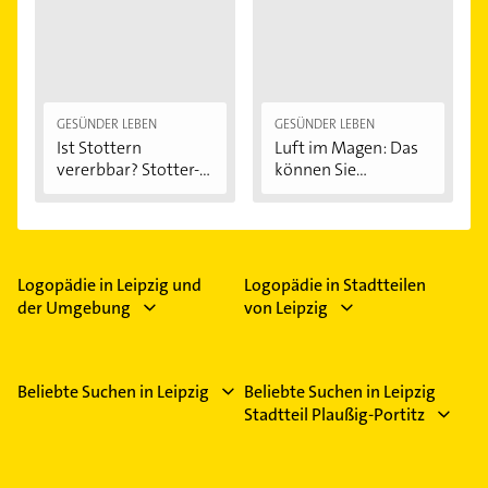
GESÜNDER LEBEN
GESÜNDER LEBEN
Ist Stottern
Luft im Magen: Das
vererbbar? Stotter-
können Sie...
Ursachen...
Logopädie in Leipzig und
Logopädie in Stadtteilen
der Umgebung
von Leipzig
Beliebte Suchen in Leipzig
Beliebte Suchen in Leipzig
Stadtteil Plaußig-Portitz