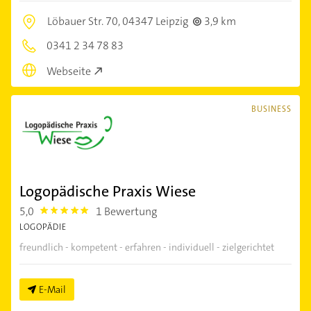
Löbauer Str. 70,
04347 Leipzig
3,9 km
0341 2 34 78 83
Webseite
BUSINESS
Logopädische Praxis Wiese
5,0
1 Bewertung
5.0
LOGOPÄDIE
freundlich - kompetent - erfahren - individuell - zielgerichtet
E-Mail