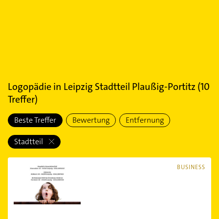
Logopädie
in
Leipzig Stadtteil Plaußig-Portitz
(
10
Treffer)
Beste Treffer
Bewertung
Entfernung
Stadtteil
BUSINESS