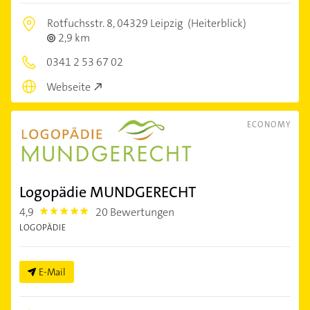
Rotfuchsstr. 8,
04329 Leipzig
(Heiterblick)
2,9 km
0341 2 53 67 02
Webseite
ECONOMY
Logopädie MUNDGERECHT
4,9
20 Bewertungen
4.9
LOGOPÄDIE
E-Mail