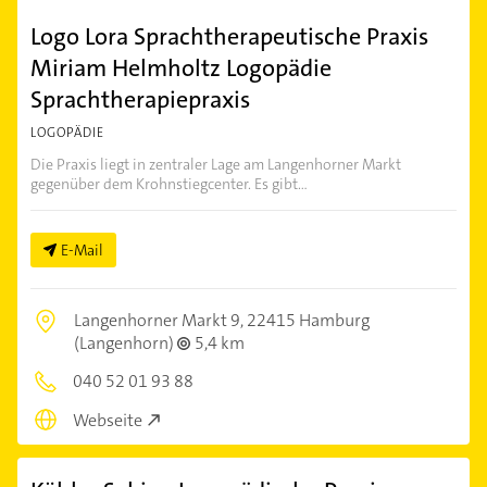
Logo Lora Sprachtherapeutische Praxis
Miriam Helmholtz Logopädie
Sprachtherapiepraxis
LOGOPÄDIE
Die Praxis liegt in zentraler Lage am Langenhorner Markt
gegenüber dem Krohnstiegcenter. Es gibt...
E-Mail
Langenhorner Markt 9,
22415 Hamburg
(Langenhorn)
5,4 km
040 52 01 93 88
Webseite