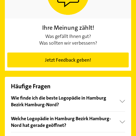
Ihre Meinung zählt!
Was gefällt Ihnen gut?
Was sollten wir verbessern?
Jetzt Feedback geben!
Häufige Fragen
Wie finde ich die beste Logopädie in Hamburg
Bezirk Hamburg-Nord?
Vergleichen Sie alle Anbieter anhand echter
Welche Logopädie in Hamburg Bezirk Hamburg-
Kundenmeinungen und profitieren Sie von den
Nord hat gerade geöffnet?
Empfehlungen. Die Suchergebnisse können Sie sich
einfach nach
Bewertungen
sortiert anzeigen lassen.
Im Anbieter-Bereich finden Sie alle
Öffnungszeiten
.