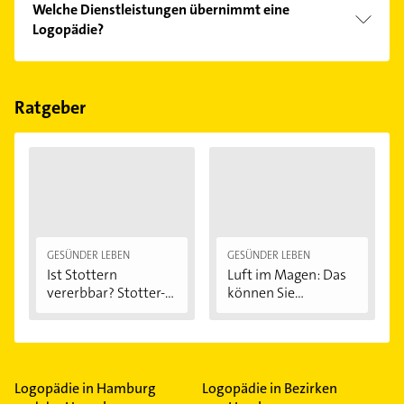
Welche Dienstleistungen übernimmt eine
Bitte beachten Sie, dass diese an Sonn- und
Logopädie?
Feiertagen abweichen können.
Folgende Leistungen werden angeboten:
Ergotherapie, Hirnleistungstraining und
Physiotherapie.
Ratgeber
GESÜNDER LEBEN
GESÜNDER LEBEN
Ist Stottern
Luft im Magen: Das
vererbbar? Stotter-
können Sie...
Ursachen...
Logopädie in Hamburg
Logopädie in Bezirken