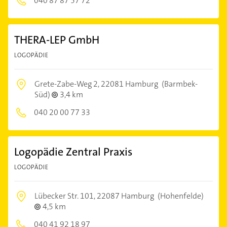
040 87 87 57 72
THERA-LEP GmbH
LOGOPÄDIE
Grete-Zabe-Weg 2,
22081 Hamburg
(Barmbek-
Süd)
3,4 km
040 20 00 77 33
Logopädie Zentral Praxis
LOGOPÄDIE
Lübecker Str. 101,
22087 Hamburg
(Hohenfelde)
4,5 km
040 41 92 18 97