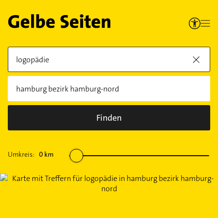
Finden
Umkreis:
0
km