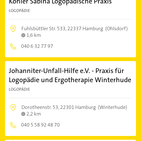
Köhler Sabina Logopädische Praxis
LOGOPÄDIE
Fuhlsbüttler Str. 533,
22337 Hamburg
(Ohlsdorf)
1,6 km
040 6 32 77 97
Johanniter-Unfall-Hilfe e.V. - Praxis für
Logopädie und Ergotherapie Winterhude
LOGOPÄDIE
Dorotheenstr. 53,
22301 Hamburg
(Winterhude)
2,2 km
040 5 58 92 48 70