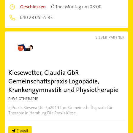
Geschlossen
–
Öffnet Montag um 08:00
040 28 05 55 83
SILBER PARTNER
Kiesewetter, Claudia GbR
Gemeinschaftspraxis Logopädie,
Krankengymnastik und Physiotherapie
PHYSIOTHERAPIE
# Praxis Kiesewetter \u2013 Ihre Gemeinschaftspraxis für
Therapie in Hamburg Die Praxis Kiese...
E-Mail