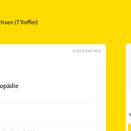
chsen
(
7
Treffer)
SILBER PARTNER
gopädie
W