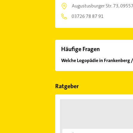
Augustusburger Str. 73,
09557
03726 78 87 91
Häufige Fragen
Welche Logopädie in Frankenberg /
Im Anbieter-Bereich finden Sie alle
Sonn- und Feiertagen abweichen k
Ratgeber