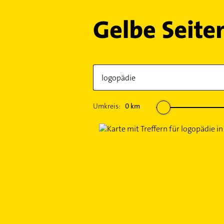
Umkreis:
0
km