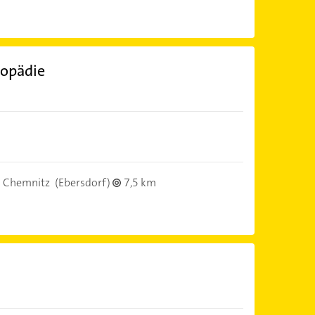
gopädie
 Chemnitz
(Ebersdorf)
7,5 km