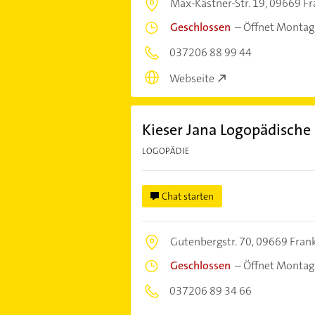
Max-Kästner-Str. 19,
09669 Fr
Geschlossen
–
Öffnet Montag
037206 88 99 44
Webseite
Kieser Jana Logopädische 
LOGOPÄDIE
Chat starten
Gutenbergstr. 70,
09669 Fran
Geschlossen
–
Öffnet Montag
037206 89 34 66