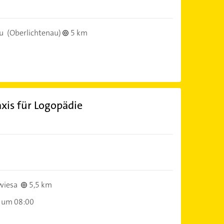
u
(Oberlichtenau)
5 km
xis für Logopädie
wiesa
5,5 km
 um 08:00