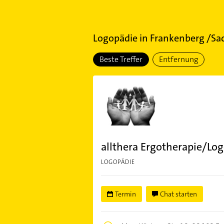
Logopädie
in
Frankenberg /Sa
Beste Treffer
Entfernung
allthera Ergotherapie/Lo
LOGOPÄDIE
Termin
Chat starten