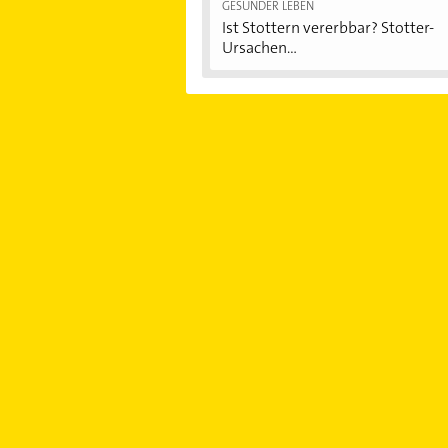
GESÜNDER LEBEN
Ist Stottern vererbbar? Stotter-
Ursachen...