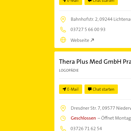
E-Mail
Chat starten
Bahnhofstr. 2,
09244 Lichtena
03727 5 66 00 93
Webseite
Thera Plus Med GmbH Pra
LOGOPÄDIE
E-Mail
Chat starten
Dresdner Str. 7,
09577 Nieder
Geschlossen
–
Öffnet Montag
03726 71 62 54