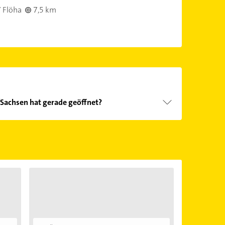
 Flöha
7,5 km
Sachsen hat gerade geöffnet?
Öffnungszeiten
. Bitte beachten Sie, dass diese an
önnen.