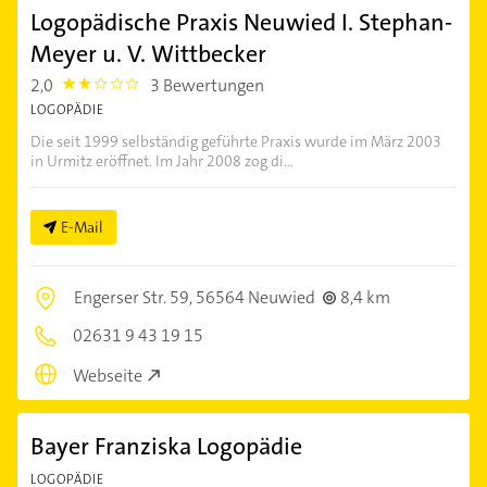
Logopädische Praxis Neuwied I. Stephan-
Meyer u. V. Wittbecker
2,0
3 Bewertungen
2.0
LOGOPÄDIE
Die seit 1999 selbständig geführte Praxis wurde im März 2003
in Urmitz eröffnet. Im Jahr 2008 zog di...
E-Mail
Engerser Str. 59,
56564 Neuwied
8,4 km
02631 9 43 19 15
Webseite
Bayer Franziska Logopädie
LOGOPÄDIE