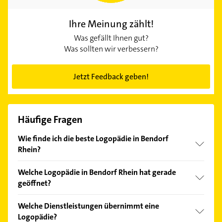
Ihre Meinung zählt!
Was gefällt Ihnen gut?
Was sollten wir verbessern?
Jetzt Feedback geben!
Häufige Fragen
Wie finde ich die beste Logopädie in Bendorf
Rhein?
Vergleichen Sie alle Anbieter anhand echter
Welche Logopädie in Bendorf Rhein hat gerade
Kundenmeinungen und profitieren Sie von den
geöffnet?
Empfehlungen. Die Suchergebnisse können Sie sich
einfach nach
Bewertungen
sortiert anzeigen lassen.
Im Anbieter-Bereich finden Sie alle
Öffnungszeiten
.
Welche Dienstleistungen übernimmt eine
Bitte beachten Sie, dass diese an Sonn- und
Logopädie?
Feiertagen abweichen können.