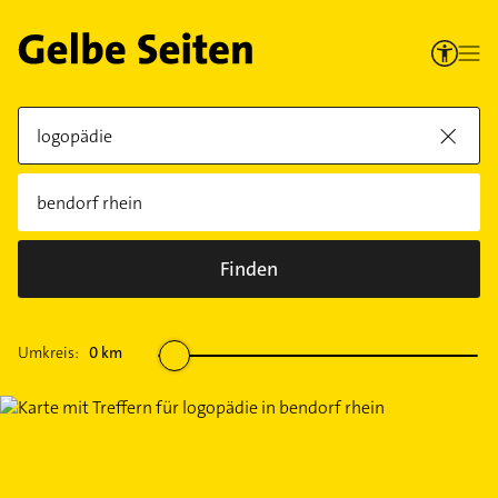
Finden
Umkreis:
0
km