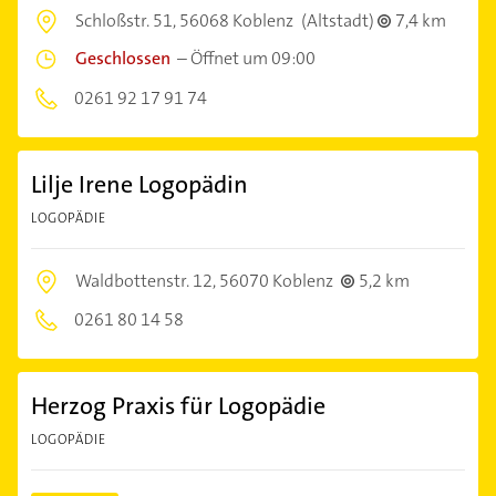
Schloßstr. 51,
56068 Koblenz
(Altstadt)
7,4 km
Geschlossen
–
Öffnet um 09:00
0261 92 17 91 74
Lilje Irene Logopädin
LOGOPÄDIE
Waldbottenstr. 12,
56070 Koblenz
5,2 km
0261 80 14 58
Herzog Praxis für Logopädie
LOGOPÄDIE