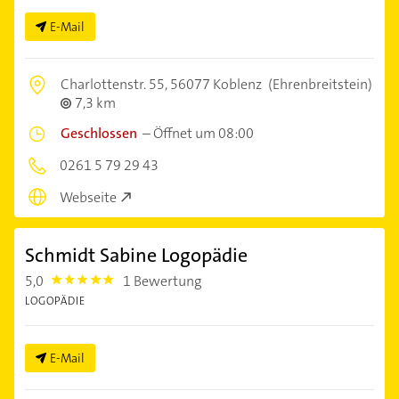
E-Mail
Charlottenstr. 55,
56077 Koblenz
(Ehrenbreitstein)
7,3 km
Geschlossen
–
Öffnet um 08:00
0261 5 79 29 43
Webseite
Schmidt Sabine Logopädie
5,0
1 Bewertung
5.0
LOGOPÄDIE
E-Mail