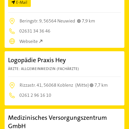
E-Mail
Beringstr. 9,
56564 Neuwied
7,9 km
02631 34 36 46
Webseite
Logopädie Praxis Hey
ÄRZTE: ALLGEMEINMEDIZIN (FACHÄRZTE)
Rizzastr. 41,
56068 Koblenz
(Mitte)
7,7 km
0261 2 96 16 10
Medizinisches Versorgungszentrum
GmbH