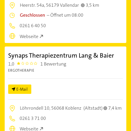
Heerstr. 54a,
56179 Vallendar
3,5 km
Geschlossen
–
Öffnet um 08:00
0261 6 40 50
Webseite
Synaps Therapiezentrum Lang & Baier
1,0
1 Bewertung
1.0
ERGOTHERAPIE
E-Mail
Löhrrondell 10,
56068 Koblenz
(Altstadt)
7,4 km
0261 3 71 00
Webseite