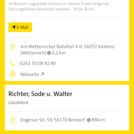
Im Bereich Logopädie können in meiner Praxis folgende
Störungsbilder behandelt werden: - (früh-)kind...
E-Mail
Am Metternicher Bahnhof 4-6,
56072 Koblenz
(Metternich)
6,1 km
0261 50 08 92 90
Webseite
Richter, Sode u. Walter
LOGOPÄDIE
Engerser Str. 59,
56170 Bendorf
884 m