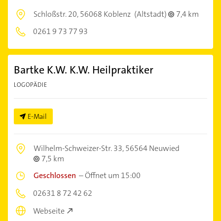
Schloßstr. 20,
56068 Koblenz
(Altstadt)
7,4 km
0261 9 73 77 93
Bartke K.W. K.W. Heilpraktiker
LOGOPÄDIE
E-Mail
Wilhelm-Schweizer-Str. 33,
56564 Neuwied
7,5 km
Geschlossen
–
Öffnet um 15:00
02631 8 72 42 62
Webseite