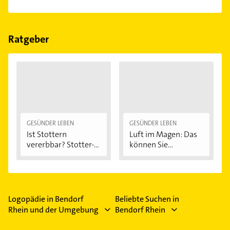
Folgende Leistungen werden angeboten:
Ergotherapie, Sprachtherapie und Stimmtherapie.
Ratgeber
GESÜNDER LEBEN
GESÜNDER LEBEN
Ist Stottern
Luft im Magen: Das
vererbbar? Stotter-
können Sie...
Ursachen...
Logopädie in Bendorf
Beliebte Suchen in
Rhein und der Umgebung
Bendorf Rhein