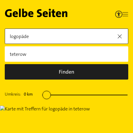
Finden
Umkreis:
0
km