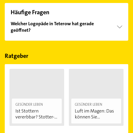
Häufige Fragen
Welcher Logopäde in Teterow hat gerade
geöffnet?
Im Anbieter-Bereich finden Sie alle
Öffnungszeiten
.
Bitte beachten Sie, dass diese an Sonn- und
Feiertagen abweichen können.
Ratgeber
GESÜNDER LEBEN
GESÜNDER LEBEN
Ist Stottern
Luft im Magen: Das
vererbbar? Stotter-
können Sie...
Ursachen...