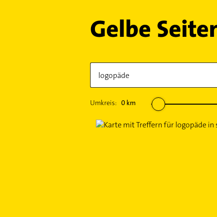
Umkreis:
0
km