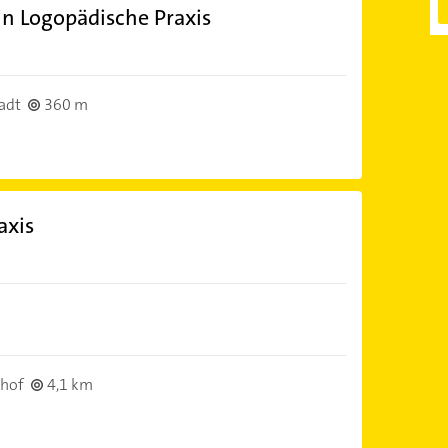
n Logopädische Praxis
adt
360 m
axis
rhof
4,1 km