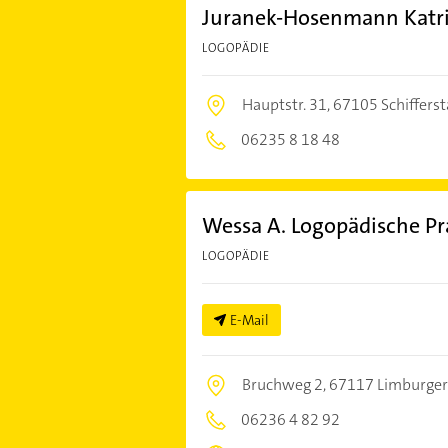
Juranek-Hosenmann Katri
LOGOPÄDIE
Hauptstr. 31,
67105 Schifferst
06235 8 18 48
Wessa A. Logopädische Pr
LOGOPÄDIE
E-Mail
Bruchweg 2,
67117 Limburge
06236 4 82 92