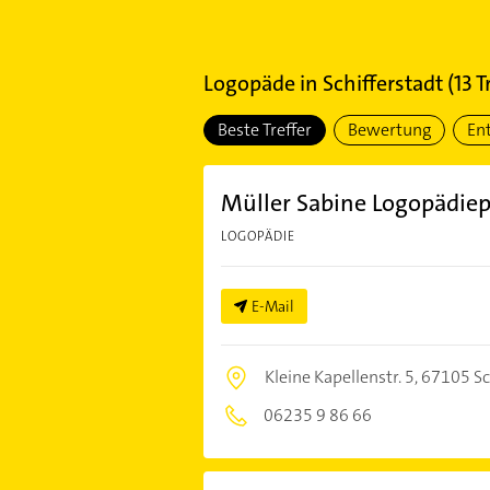
Logopäde
in
Schifferstadt
(
13
Tr
Beste Treffer
Bewertung
En
Müller Sabine Logopädiep
LOGOPÄDIE
E-Mail
Kleine Kapellenstr. 5,
67105 Sc
06235 9 86 66