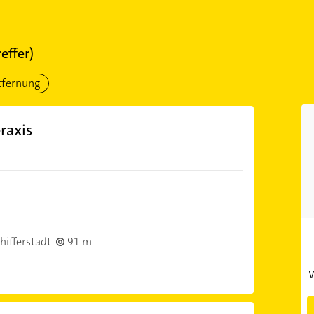
effer)
tfernung
raxis
hifferstadt
91 m
W