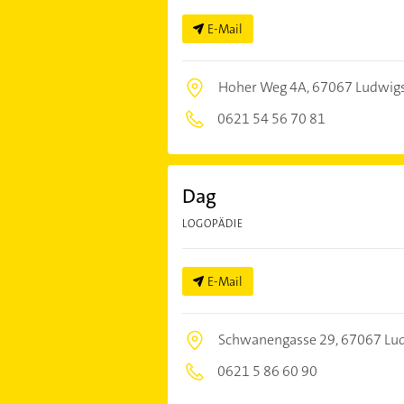
E-Mail
Hoher Weg 4A,
67067 Ludwig
0621 54 56 70 81
Dag
LOGOPÄDIE
E-Mail
Schwanengasse 29,
67067 Lu
0621 5 86 60 90