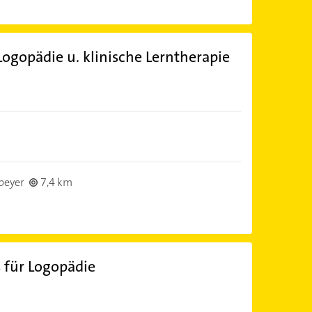
 Logopädie u. klinische Lerntherapie
peyer
7,4 km
is für Logopädie