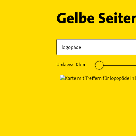
Umkreis:
0
km