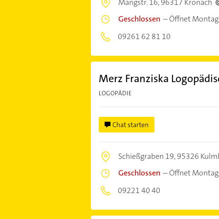
Mangstr. 16,
96317 Kronach
Geschlossen
–
Öffnet Montag
09261 62 81 10
Merz Franziska Logopädis
LOGOPÄDIE
Chat starten
Schießgraben 19,
95326 Kulm
Geschlossen
–
Öffnet Montag
09221 40 40