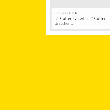
GESÜNDER LEBEN
Ist Stottern vererbbar? Stotter-
Ursachen...