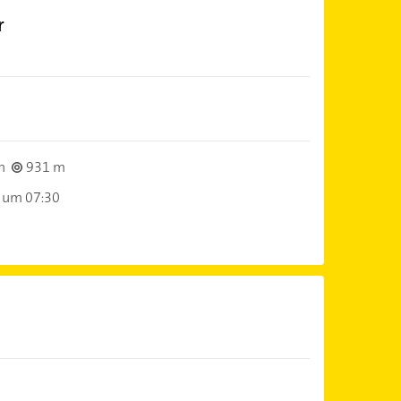
r
h
931 m
 um 07:30