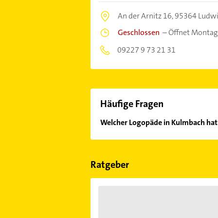
An der Arnitz 16,
95364 Ludwi
Geschlossen
–
Öffnet Montag
09227 9 73 21 31
Häufige Fragen
Welcher Logopäde in Kulmbach hat
Im Anbieter-Bereich finden Sie alle
Sonn- und Feiertagen abweichen k
Ratgeber