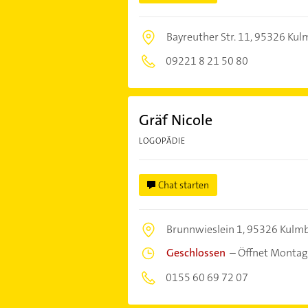
Bayreuther Str. 11,
95326 Kul
09221 8 21 50 80
Gräf Nicole
LOGOPÄDIE
Chat starten
Brunnwieslein 1,
95326 Kulm
Geschlossen
–
Öffnet Montag
0155 60 69 72 07