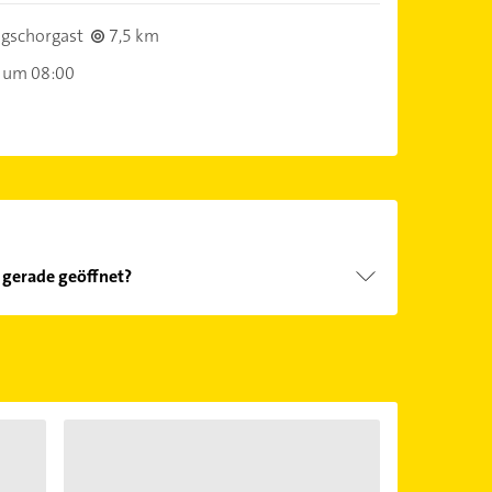
gschorgast
7,5 km
 um 08:00
 gerade geöffnet?
Öffnungszeiten
. Bitte beachten Sie, dass diese an
önnen.