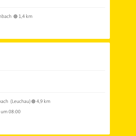
mbach
1,4 km
bach
(Leuchau)
4,9 km
 um 08:00