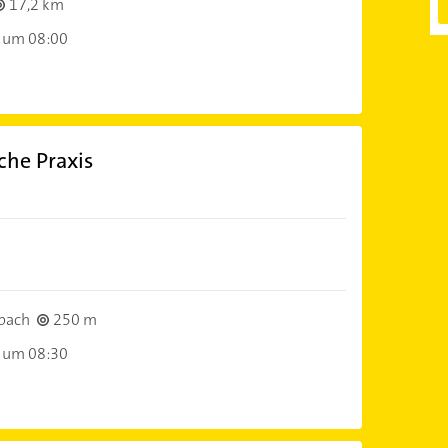
17,2 km
 um 08:00
che Praxis
bach
250 m
 um 08:30