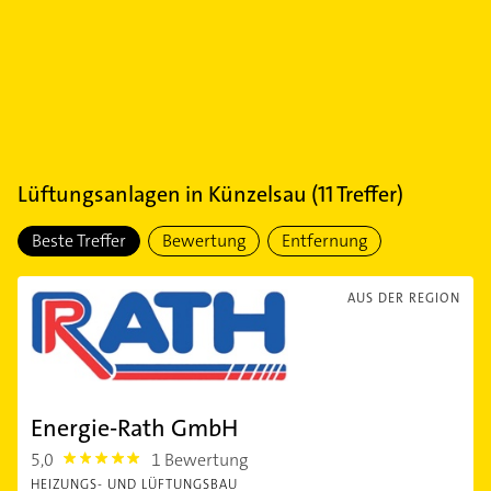
Lüftungsanlagen
in
Künzelsau
(
11
Treffer)
Beste Treffer
Bewertung
Entfernung
AUS DER REGION
Energie-Rath GmbH
5,0
1 Bewertung
5.0
HEIZUNGS- UND LÜFTUNGSBAU