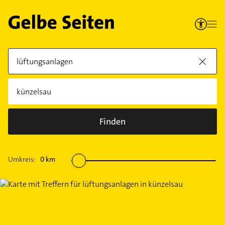
Finden
Umkreis:
0
km