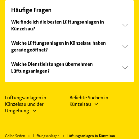
Häufige Fragen
Wie finde ich die besten Lüftungsanlagen in
Künzelsau?
Vergleichen Sie alle Anbieter anhand echter
Welche Lüftungsanlagen in Künzelsau haben
Kundenmeinungen und profitieren Sie von den
gerade geöffnet?
Empfehlungen. Die Suchergebnisse können Sie sich
einfach nach
Bewertungen
sortiert anzeigen lassen.
Im Anbieter-Bereich finden Sie alle
Öffnungszeiten
.
Welche Dienstleistungen übernehmen
Bitte beachten Sie, dass diese an Sonn- und
Lüftungsanlagen?
Feiertagen abweichen können.
Folgende Leistungen werden angeboten: Heizung
und Klimatechnik.
Lüftungsanlagen in
Beliebte Suchen in
Künzelsau und der
Künzelsau
Umgebung
Gelbe Seiten
Lüftungsanlagen
Lüftungsanlagen in Künzelsau