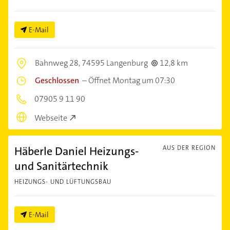
E-Mail
Bahnweg 28,
74595 Langenburg
12,8 km
Geschlossen
–
Öffnet Montag um 07:30
07905 9 11 90
Webseite
Häberle Daniel Heizungs-
AUS DER REGION
und Sanitärtechnik
HEIZUNGS- UND LÜFTUNGSBAU
E-Mail