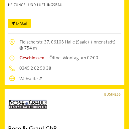
HEIZUNGS- UND LÜFTUNGSBAU
E-Mail
Fleischerstr. 37,
06108 Halle (Saale)
(Innenstadt)
754 m
Geschlossen
–
Öffnet Montag um 07:00
0345 2 02 50 38
Webseite
BUSINESS
Bose & Graul GbR