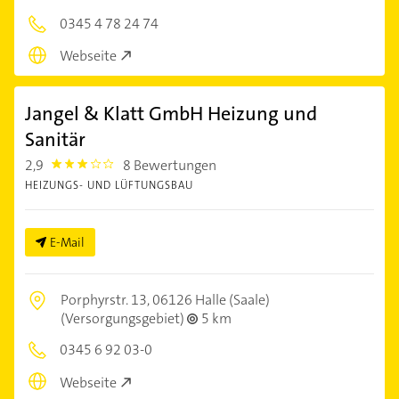
0345 4 78 24 74
Webseite
Jangel & Klatt GmbH Heizung und
Sanitär
2,9
8 Bewertungen
2.9
HEIZUNGS- UND LÜFTUNGSBAU
E-Mail
Porphyrstr. 13,
06126 Halle (Saale)
(Versorgungsgebiet)
5 km
0345 6 92 03-0
Webseite