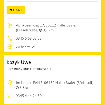
E-Mail
Aprikosenweg 17,
06112 Halle (Saale)
(Dieselstraße)
3,7 km
0345 5 63 03 03
Webseite
Kozyk Uwe
HEIZUNGS- UND LÜFTUNGSBAU
Im Langen Feld 5,
06130 Halle (Saale)
(Südstadt)
3,8 km
0345 4 44 24 50