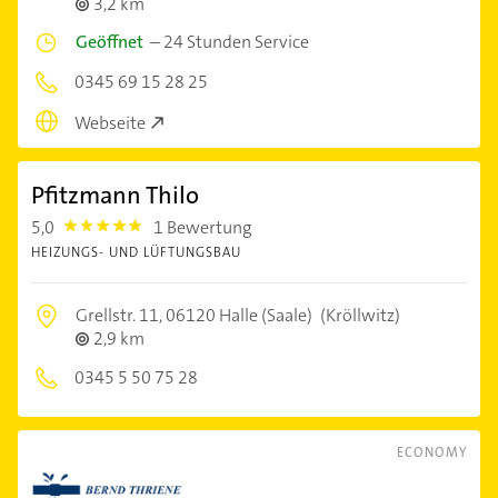
3,2 km
Geöffnet
–
24 Stunden Service
0345 69 15 28 25
Webseite
Pfitzmann Thilo
5,0
1 Bewertung
5.0
HEIZUNGS- UND LÜFTUNGSBAU
Grellstr. 11,
06120 Halle (Saale)
(Kröllwitz)
2,9 km
0345 5 50 75 28
ECONOMY