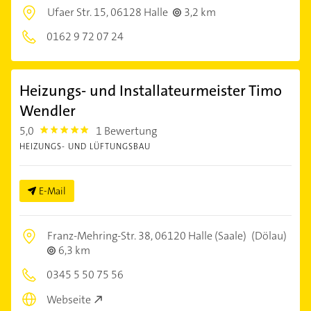
Ufaer Str. 15,
06128 Halle
3,2 km
0162 9 72 07 24
Heizungs- und Installateurmeister Timo
Wendler
5,0
1 Bewertung
5.0
HEIZUNGS- UND LÜFTUNGSBAU
E-Mail
Franz-Mehring-Str. 38,
06120 Halle (Saale)
(Dölau)
6,3 km
0345 5 50 75 56
Webseite