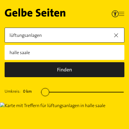
Finden
Umkreis:
0
km