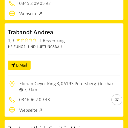
0345 2 09 05 93
Webseite
Trabandt Andrea
1,0
1 Bewertung
1.0
HEIZUNGS- UND LÜFTUNGSBAU
E-Mail
Florian-Geyer-Ring 3,
06193 Petersberg
(Teicha)
7,9 km
034606 2 09 48
Webseite