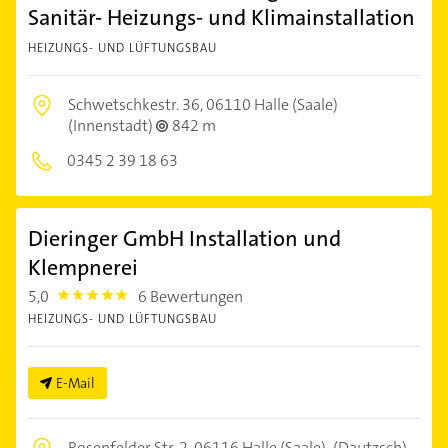
Sanitär- Heizungs- und Klimainstallation
HEIZUNGS- UND LÜFTUNGSBAU
Schwetschkestr. 36,
06110 Halle (Saale)
(Innenstadt)
842 m
0345 2 39 18 63
Dieringer GmbH Installation und
Klempnerei
5,0
6 Bewertungen
5.0
HEIZUNGS- UND LÜFTUNGSBAU
E-Mail
Rosenfelder Str. 2,
06116 Halle (Saale)
(Dautzsch)