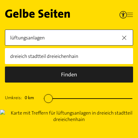
Finden
Umkreis:
0
km