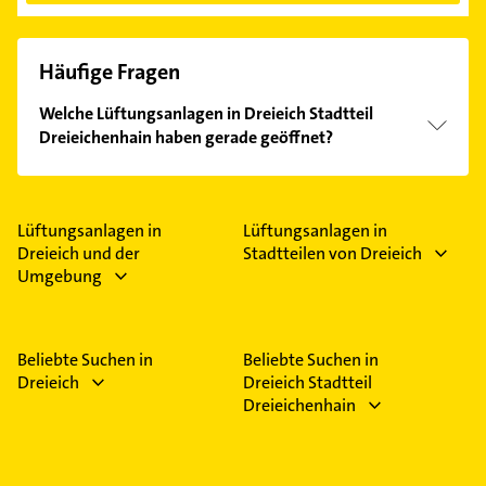
Häufige Fragen
Welche Lüftungsanlagen in Dreieich Stadtteil
Dreieichenhain haben gerade geöffnet?
Im Anbieter-Bereich finden Sie alle
Öffnungszeiten
.
Bitte beachten Sie, dass diese an Sonn- und
Feiertagen abweichen können.
Lüftungsanlagen in
Lüftungsanlagen in
Dreieich und der
Stadtteilen von Dreieich
Umgebung
Beliebte Suchen in
Beliebte Suchen in
Dreieich
Dreieich Stadtteil
Dreieichenhain