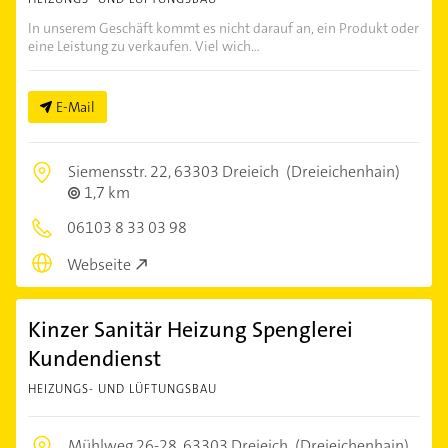
In unserem Geschäft kommt es nicht darauf an, ein Produkt oder
eine Leistung zu verkaufen. Viel wich...
E-Mail
Siemensstr. 22,
63303 Dreieich
(Dreieichenhain)
1,7 km
06103 8 33 03 98
Webseite
Kinzer Sanitär Heizung Spenglerei
Kundendienst
HEIZUNGS- UND LÜFTUNGSBAU
Mühlweg 26-28,
63303 Dreieich
(Dreieichenhain)