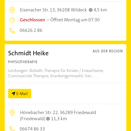
Eisenacher Str. 13,
36208 Wildeck
4,5 km
Geschlossen
–
Öffnet Montag um 07:30
06626 2 86
Schmidt Heike
AUS DER REGION
PHYSIOTHERAPIE
Leistungen: Bobath, Therapie für Kinder / Erwachsene,
Craniosacrale Therapie, Krankengymnastik, tier...
E-Mail
Hönebacher Str. 22,
36289 Friedewald
(Friedewald)
11,3 km
06674 86 33