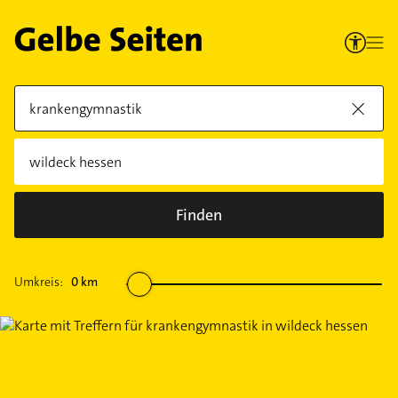
Finden
Umkreis:
0
km