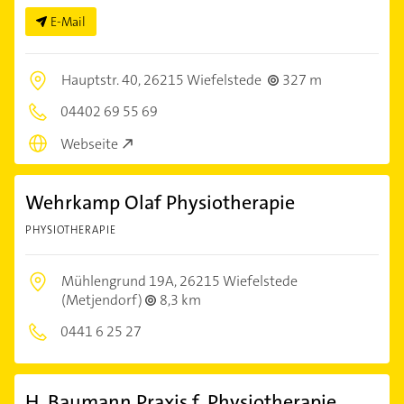
E-Mail
Hauptstr. 40,
26215 Wiefelstede
327 m
04402 69 55 69
Webseite
Wehrkamp Olaf Physiotherapie
PHYSIOTHERAPIE
Mühlengrund 19A,
26215 Wiefelstede
(Metjendorf)
8,3 km
0441 6 25 27
H. Baumann Praxis f. Physiotherapie