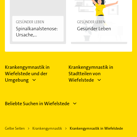
vorbeugende Maßnahmen bieten viele AOK, hkk
erstattet werden. Wie bei den gesetzlichen
und Co oftmals spezielle Programme. Schau dazu
Krankenkassen wird Physiotherapie übernommen,
am besten einmal auf der Webseite deiner
wenn ein Arzt dafür ein Rezept ausgestellt hat.
Krankenkasse nach Informationen.
Welche weiteren Leistungen die
GESÜNDER LEBEN
GESÜNDER LEBEN
Spinalkanalstenose:
Gesünder Leben
Krankenversicherung übernimmt, ist von
Ursache,
Unternehmen zu Unternehmen verschieden.
Symptome...
Krankengymnastik in
Krankengymnastik in
Wiefelstede und der
Stadtteilen von
Umgebung
Wiefelstede
Beliebte Suchen in Wiefelstede
Gelbe Seiten
Krankengymnastik
Krankengymnastik in Wiefelstede