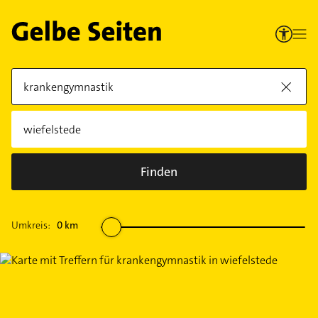
Finden
Umkreis:
0
km