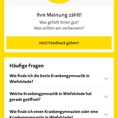
Ihre Meinung zählt!
Was gefällt Ihnen gut?
Was sollten wir verbessern?
Jetzt Feedback geben!
Häufige Fragen
Wie finde ich die beste Krankengymnastik in
Wiefelstede?
Vergleichen Sie alle Anbieter anhand echter
Welche Krankengymnastik in Wiefelstede hat
Kundenmeinungen und profitieren Sie von den
gerade geöffnet?
Empfehlungen. Die Suchergebnisse können Sie sich
einfach nach
Bewertungen
sortiert anzeigen lassen.
Im Anbieter-Bereich finden Sie alle
Öffnungszeiten
.
Wie finde ich einen Krankengymnasten oder eine
Bitte beachten Sie, dass diese an Sonn- und
Krankengymnastin in Wiefelstede?