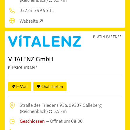
(Reichenbach)
5,5 km
03723 6 99 95 11
Webseite
PLATIN PARTNER
VITALENZ GmbH
PHYSIOTHERAPIE
E-Mail
Chat starten
Straße des Friedens 93a,
09337 Calleberg
(Reichenbach)
5,5 km
Geschlossen
–
Öffnet um 08:00