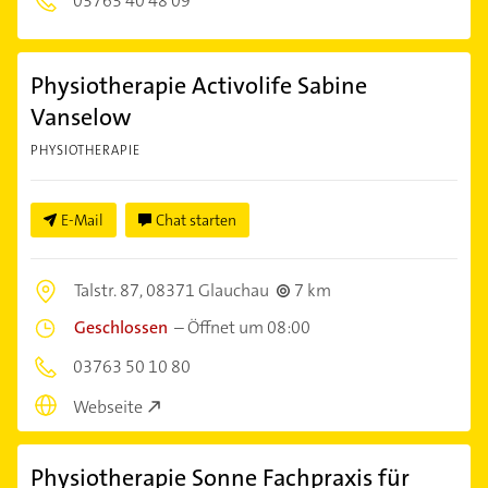
03763 40 48 09
Physiotherapie Activolife Sabine
Vanselow
PHYSIOTHERAPIE
E-Mail
Chat starten
Talstr. 87,
08371 Glauchau
7 km
Geschlossen
–
Öffnet um 08:00
03763 50 10 80
Webseite
Physiotherapie Sonne Fachpraxis für