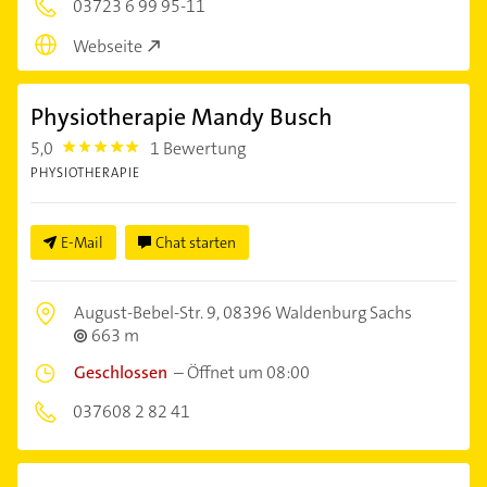
03723 6 99 95-11
Webseite
Physiotherapie Mandy Busch
5,0
1 Bewertung
5.0
PHYSIOTHERAPIE
E-Mail
Chat starten
August-Bebel-Str. 9,
08396 Waldenburg Sachs
663 m
Geschlossen
–
Öffnet um 08:00
037608 2 82 41