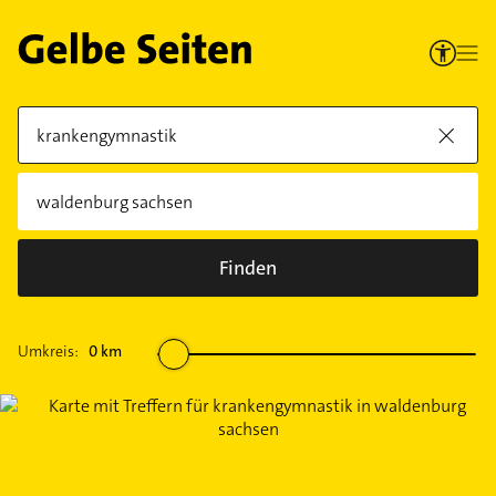
Finden
Umkreis:
0
km