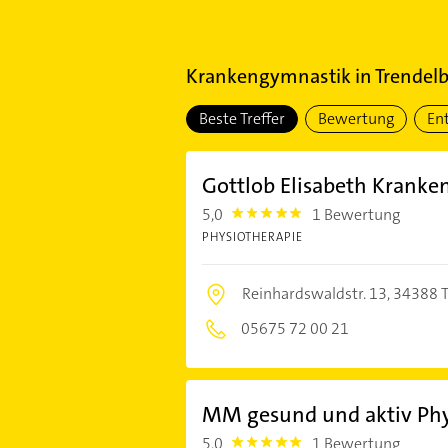
Krankengymnastik
in
Trendel
Beste Treffer
Bewertung
En
Gottlob Elisabeth Krank
5,0
1 Bewertung
5.0
PHYSIOTHERAPIE
Reinhardswaldstr. 13,
34388 T
05675 72 00 21
MM gesund und aktiv Phy
5,0
1 Bewertung
5.0