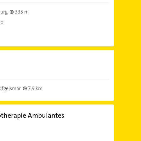
burg
335 m
00
ofgeismar
7,9 km
otherapie Ambulantes