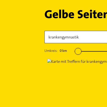
Umkreis:
0
km