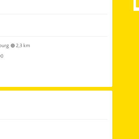
burg
2,3 km
00