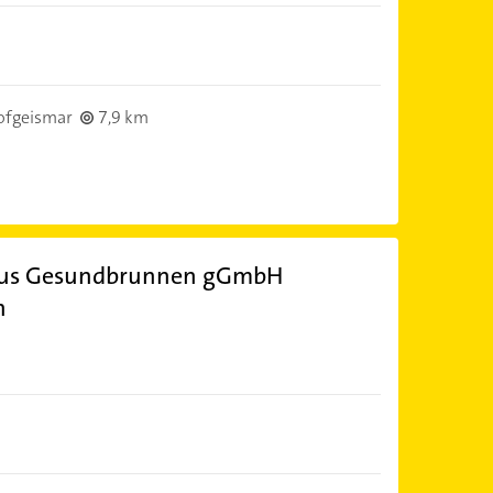
ofgeismar
7,9 km
aus Gesundbrunnen gGmbH
n