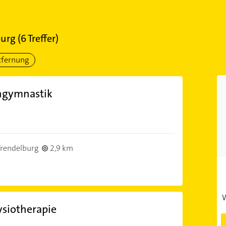
burg
(
6
Treffer)
tfernung
engymnastik
rendelburg
2,9 km
W
siotherapie