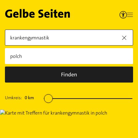
Finden
Umkreis:
0
km