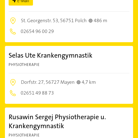
E-Mail
St. Georgenstr. 53,
56751 Polch
486 m
02654 96 00 29
Selas Ute Krankengymnastik
PHYSIOTHERAPIE
Dorfstr. 27,
56727 Mayen
4,7 km
02651 49 88 73
Rusawin Sergej Physiotherapie u.
Krankengymnastik
PHYSIOTHERAPIE