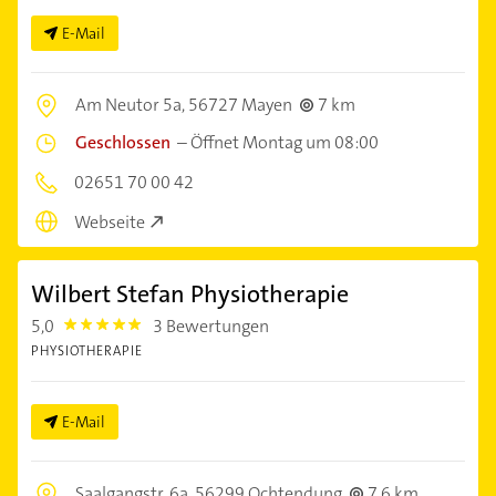
E-Mail
Am Neutor 5a,
56727 Mayen
7 km
Geschlossen
–
Öffnet Montag um 08:00
02651 70 00 42
Webseite
Wilbert Stefan Physiotherapie
5,0
3 Bewertungen
5.0
PHYSIOTHERAPIE
E-Mail
Saalgangstr. 6a,
56299 Ochtendung
7,6 km