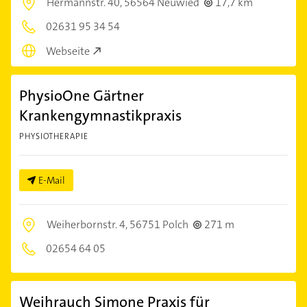
Hermannstr. 40,
56564 Neuwied
17,7 km
02631 95 34 54
Webseite
PhysioOne Gärtner
Krankengymnastikpraxis
PHYSIOTHERAPIE
E-Mail
Weiherbornstr. 4,
56751 Polch
271 m
02654 64 05
Weihrauch Simone Praxis für