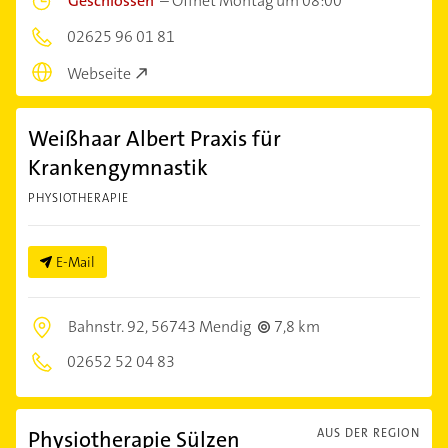
Geschlossen
–
Öffnet Montag um 08:00
02625 96 01 81
Webseite
Weißhaar Albert Praxis für
Krankengymnastik
PHYSIOTHERAPIE
E-Mail
Bahnstr. 92,
56743 Mendig
7,8 km
02652 52 04 83
Physiotherapie Sülzen
AUS DER REGION