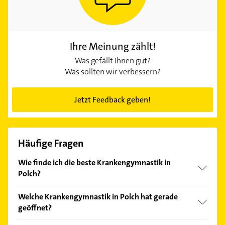
Ihre Meinung zählt!
Was gefällt Ihnen gut?
Was sollten wir verbessern?
Jetzt Feedback geben!
Häufige Fragen
Wie finde ich die beste Krankengymnastik in
Polch?
Vergleichen Sie alle Anbieter anhand echter
Welche Krankengymnastik in Polch hat gerade
Kundenmeinungen und profitieren Sie von den
geöffnet?
Empfehlungen. Die Suchergebnisse können Sie sich
einfach nach
Bewertungen
sortiert anzeigen lassen.
Im Anbieter-Bereich finden Sie alle
Öffnungszeiten
.