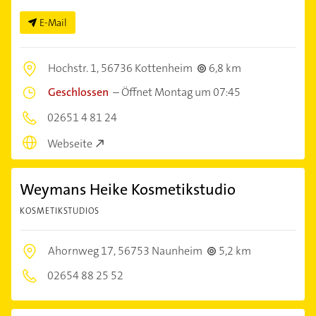
E-Mail
Hochstr. 1,
56736 Kottenheim
6,8 km
Geschlossen
–
Öffnet Montag um 07:45
02651 4 81 24
Webseite
Weymans Heike Kosmetikstudio
KOSMETIKSTUDIOS
Ahornweg 17,
56753 Naunheim
5,2 km
02654 88 25 52