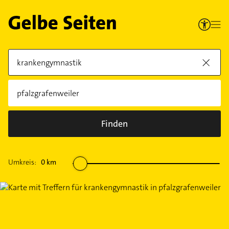
Finden
Umkreis:
0
km