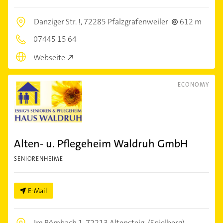
Danziger Str. !,
72285 Pfalzgrafenweiler
612 m
07445 15 64
Webseite
ECONOMY
Alten- u. Pflegeheim Waldruh GmbH
SENIORENHEIME
E-Mail
Im Bömbach 1,
72213 Altensteig
(Spielberg)