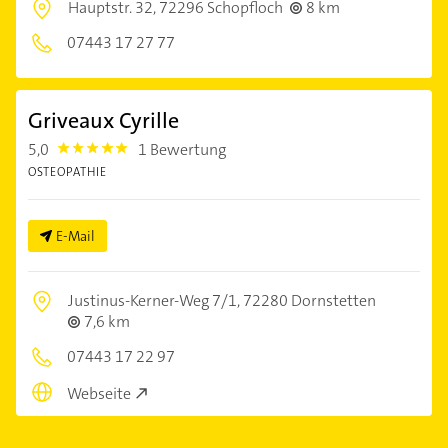
Hauptstr. 32,
72296 Schopfloch
8 km
07443 17 27 77
Griveaux Cyrille
5,0
1 Bewertung
5.0
OSTEOPATHIE
E-Mail
Justinus-Kerner-Weg 7/1,
72280 Dornstetten
7,6 km
07443 17 22 97
Webseite