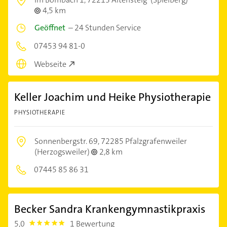
4,5 km
Geöffnet
–
24 Stunden Service
07453 94 81-0
Webseite
Keller Joachim und Heike Physiotherapie
PHYSIOTHERAPIE
Sonnenbergstr. 69,
72285 Pfalzgrafenweiler
(Herzogsweiler)
2,8 km
07445 85 86 31
Becker Sandra Krankengymnastikpraxis
5,0
1 Bewertung
5.0