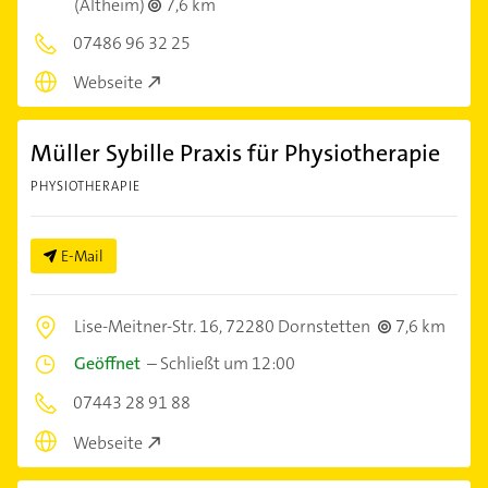
(Altheim)
7,6 km
07486 96 32 25
Webseite
Müller Sybille Praxis für Physiotherapie
PHYSIOTHERAPIE
E-Mail
Lise-Meitner-Str. 16,
72280 Dornstetten
7,6 km
Geöffnet
–
Schließt um 12:00
07443 28 91 88
Webseite