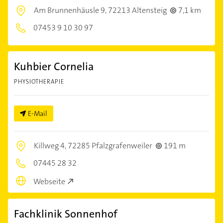
Am Brunnenhäusle 9,
72213 Altensteig
7,1 km
07453 9 10 30 97
Kuhbier Cornelia
PHYSIOTHERAPIE
E-Mail
Killweg 4,
72285 Pfalzgrafenweiler
191 m
07445 28 32
Webseite
Fachklinik Sonnenhof