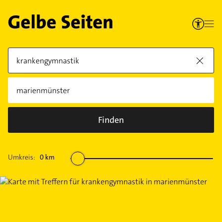
Finden
Umkreis:
0
km