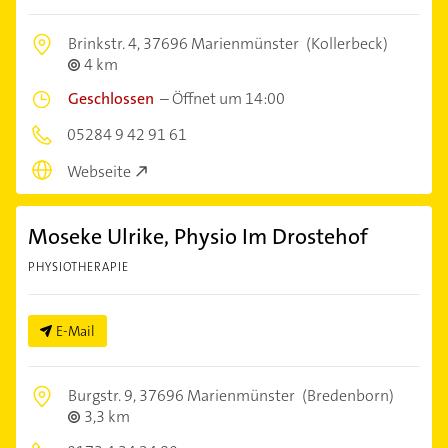
Brinkstr. 4,
37696 Marienmünster
(Kollerbeck)
4 km
Geschlossen
–
Öffnet um 14:00
05284 9 42 91 61
Webseite
Moseke Ulrike, Physio Im Drostehof
PHYSIOTHERAPIE
E-Mail
Burgstr. 9,
37696 Marienmünster
(Bredenborn)
3,3 km