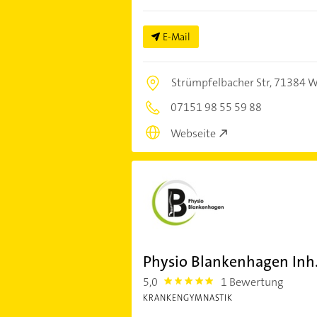
E-Mail
Strümpfelbacher Str,
71384 W
07151 98 55 59 88
Webseite
Physio Blankenhagen Inh
5,0
1 Bewertung
5.0
KRANKENGYMNASTIK