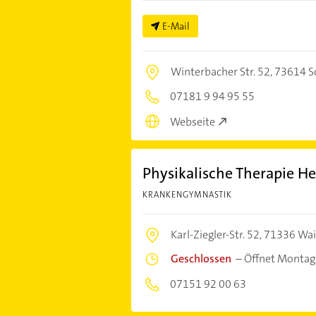
E-Mail
Winterbacher Str. 52,
73614 S
07181 9 94 95 55
Webseite
Physikalische Therapie He
KRANKENGYMNASTIK
Karl-Ziegler-Str. 52,
71336 Wai
Geschlossen
–
Öffnet Montag
07151 92 00 63