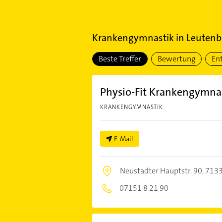
Krankengymnastik
in
Leutenb
Beste Treffer
Bewertung
En
Physio-Fit Krankengymna
KRANKENGYMNASTIK
E-Mail
Neustadter Hauptstr. 90,
7133
07151 8 21 90