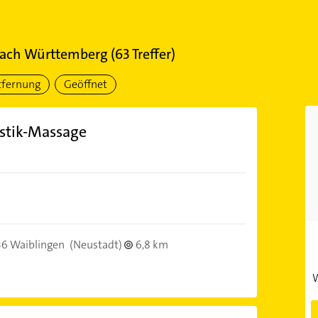
ach Württemberg
(
63
Treffer)
tfernung
Geöffnet
stik-Massage
6 Waiblingen
(Neustadt)
6,8 km
W