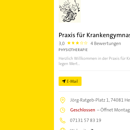
Praxis für Krankengymnas
3,0
4 Bewertungen
3.0
PHYSIOTHERAPIE
Herzlich Willkommen in der Praxis für 
legen Wert...
E-Mail
Jörg-Ratgeb-Platz 1,
74081 He
Geschlossen
–
Öffnet Montag
07131 57 83 19