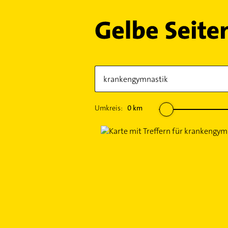
Umkreis:
0
km