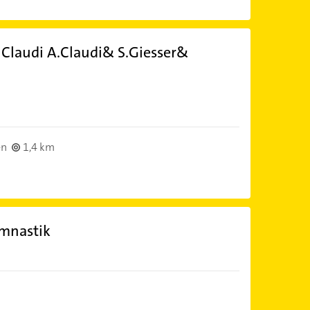
Claudi A.Claudi& S.Giesser&
en
1,4 km
mnastik