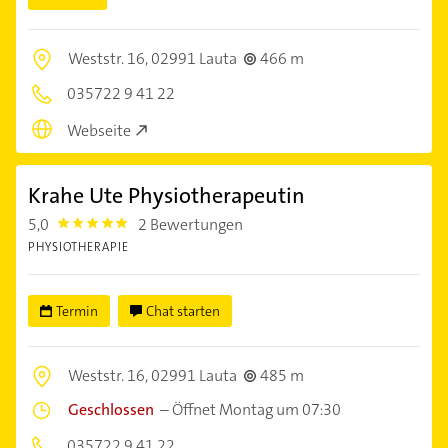
Weststr. 16,
02991 Lauta
466 m
035722 9 41 22
Webseite
Krahe Ute Physiotherapeutin
5,0
2 Bewertungen
5.0
PHYSIOTHERAPIE
Termin
Chat starten
Weststr. 16,
02991 Lauta
485 m
Geschlossen
–
Öffnet Montag um 07:30
035722 9 41 22