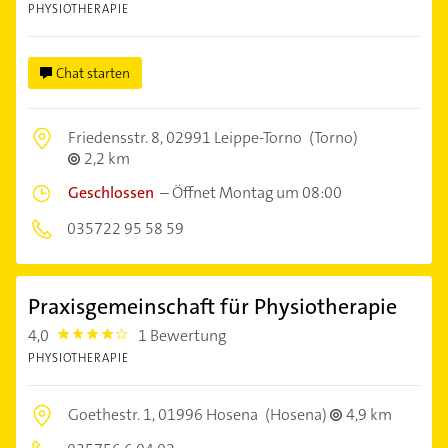
PHYSIOTHERAPIE
Chat starten
Friedensstr. 8,
02991 Leippe-Torno
(Torno)
2,2 km
Geschlossen
–
Öffnet Montag um 08:00
035722 95 58 59
Praxisgemeinschaft für Physiotherapie
4,0
1 Bewertung
4.0
PHYSIOTHERAPIE
Goethestr. 1,
01996 Hosena
(Hosena)
4,9 km