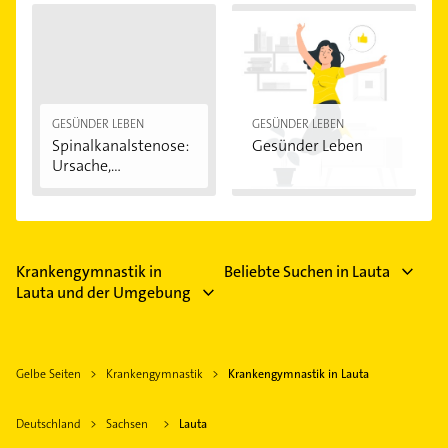
keinen Zuschuss zahlt, musst du die
Krankengymnastik leider selbst übernehmen.
GESÜNDER LEBEN
GESÜNDER LEBEN
Spinalkanalstenose:
Gesünder Leben
Ursache,
Symptome...
Krankengymnastik in
Beliebte Suchen in Lauta
Lauta und der Umgebung
Gelbe Seiten
Krankengymnastik
Krankengymnastik in Lauta
Deutschland
Sachsen
Lauta