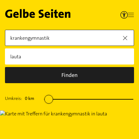
Finden
Umkreis:
0
km