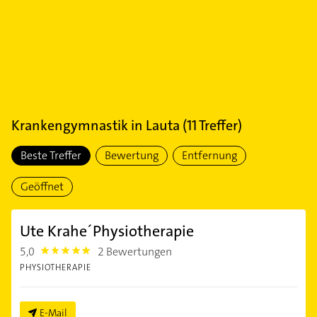
Krankengymnastik
in
Lauta
(
11
Treffer)
Beste Treffer
Bewertung
Entfernung
Geöffnet
Ute Krahe´Physiotherapie
5,0
2 Bewertungen
5.0
PHYSIOTHERAPIE
E-Mail