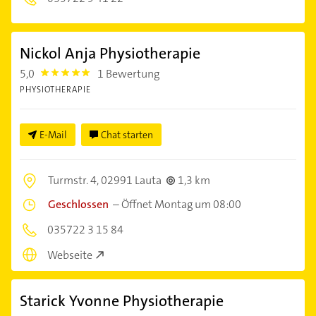
Nickol Anja Physiotherapie
5,0
1 Bewertung
5.0
PHYSIOTHERAPIE
E-Mail
Chat starten
Turmstr. 4,
02991 Lauta
1,3 km
Geschlossen
–
Öffnet Montag um 08:00
035722 3 15 84
Webseite
Starick Yvonne Physiotherapie