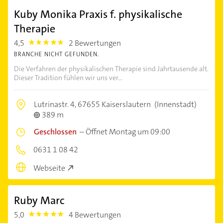
Kuby Monika Praxis f. physikalische
Therapie
4,5
2 Bewertungen
4.5
BRANCHE NICHT GEFUNDEN.
Die Verfahren der physikalischen Therapie sind Jahrtausende alt.
Dieser Tradition fühlen wir uns ver...
Lutrinastr. 4,
67655 Kaiserslautern
(Innenstadt)
389 m
Geschlossen
–
Öffnet Montag um 09:00
0631 1 08 42
Webseite
Ruby Marc
5,0
4 Bewertungen
5.0