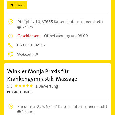
E-Mail
Pfaffplatz 10,
67655 Kaiserslautern
(Innenstadt)
622 m
Geschlossen
–
Öffnet Montag um 08:00
0631 3 11 49 52
Webseite
Winkler Monja Praxis für
Krankengymnastik, Massage
5,0
1 Bewertung
5.0
PHYSIOTHERAPIE
Friedenstr. 29A,
67657 Kaiserslautern
(Innenstadt)
1,4 km