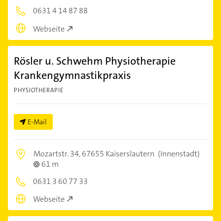
0631 4 14 87 88
Webseite
Rösler u. Schwehm Physiotherapie
Krankengymnastikpraxis
PHYSIOTHERAPIE
E-Mail
Mozartstr. 34,
67655 Kaiserslautern
(Innenstadt)
61 m
0631 3 60 77 33
Webseite