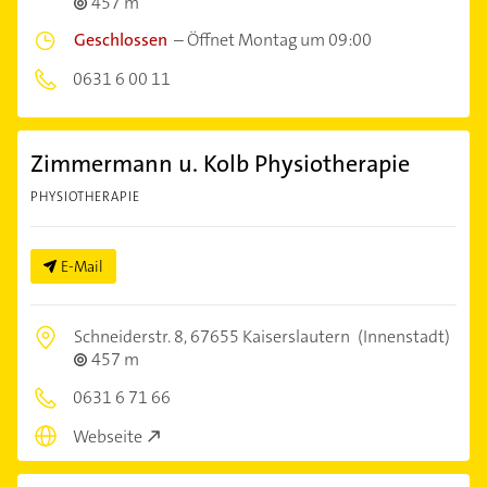
457 m
Geschlossen
–
Öffnet Montag um 09:00
0631 6 00 11
Zimmermann u. Kolb Physiotherapie
PHYSIOTHERAPIE
E-Mail
Schneiderstr. 8,
67655 Kaiserslautern
(Innenstadt)
457 m
0631 6 71 66
Webseite