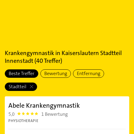
Krankengymnastik
in
Kaiserslautern Stadtteil
Innenstadt
(
40
Treffer)
Beste Treffer
Bewertung
Entfernung
Stadtteil
Abele Krankengymnastik
5,0
1 Bewertung
5.0
PHYSIOTHERAPIE