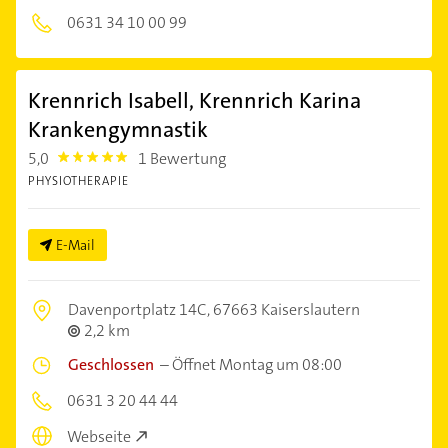
0631 34 10 00 99
Krennrich Isabell, Krennrich Karina
Krankengymnastik
5,0
1 Bewertung
5.0
PHYSIOTHERAPIE
E-Mail
Davenportplatz 14C,
67663 Kaiserslautern
2,2 km
Geschlossen
–
Öffnet Montag um 08:00
0631 3 20 44 44
Webseite