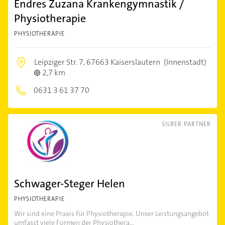
Endres Zuzana Krankengymnastik /
Physiotherapie
PHYSIOTHERAPIE
Leipziger Str. 7,
67663 Kaiserslautern
(Innenstadt)
2,7 km
0631 3 61 37 70
SILBER PARTNER
Schwager-Steger Helen
PHYSIOTHERAPIE
Wir sind eine Praxis für Physiotherapie. Unser Leistungsangebot
umfasst viele Formen der Physiothera...