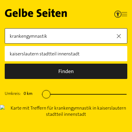
Finden
Umkreis:
0
km