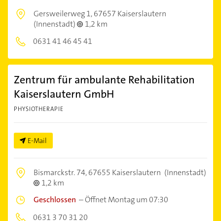
Gersweilerweg 1,
67657 Kaiserslautern
(Innenstadt)
1,2 km
0631 41 46 45 41
Zentrum für ambulante Rehabilitation
Kaiserslautern GmbH
PHYSIOTHERAPIE
E-Mail
Bismarckstr. 74,
67655 Kaiserslautern
(Innenstadt)
1,2 km
Geschlossen
–
Öffnet Montag um 07:30
0631 3 70 31 20