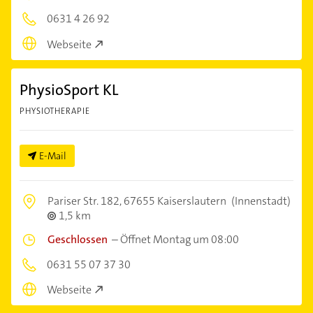
0631 4 26 92
Webseite
PhysioSport KL
PHYSIOTHERAPIE
E-Mail
Pariser Str. 182,
67655 Kaiserslautern
(Innenstadt)
1,5 km
Geschlossen
–
Öffnet Montag um 08:00
0631 55 07 37 30
Webseite