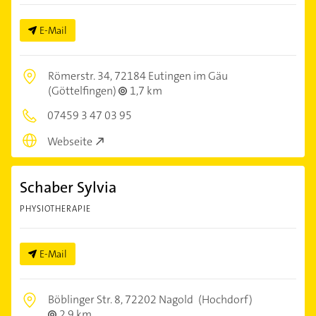
E-Mail
Römerstr. 34,
72184 Eutingen im Gäu
(Göttelfingen)
1,7 km
07459 3 47 03 95
Webseite
Schaber Sylvia
PHYSIOTHERAPIE
E-Mail
Böblinger Str. 8,
72202 Nagold
(Hochdorf)
2,9 km