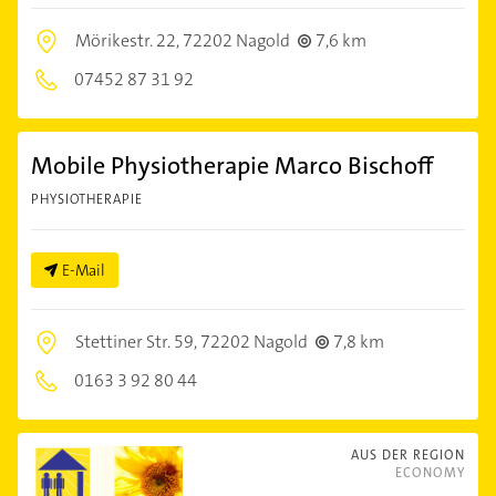
Mörikestr. 22,
72202 Nagold
7,6 km
07452 87 31 92
Mobile Physiotherapie Marco Bischoff
PHYSIOTHERAPIE
E-Mail
Stettiner Str. 59,
72202 Nagold
7,8 km
0163 3 92 80 44
AUS DER REGION
ECONOMY