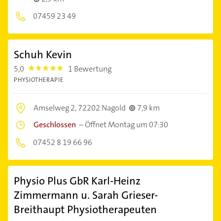
07459 23 49
Schuh Kevin
5,0
1 Bewertung
5.0
PHYSIOTHERAPIE
Amselweg 2,
72202 Nagold
7,9 km
Geschlossen
–
Öffnet Montag um 07:30
07452 8 19 66 96
Physio Plus GbR Karl-Heinz
Zimmermann u. Sarah Grieser-
Breithaupt Physiotherapeuten