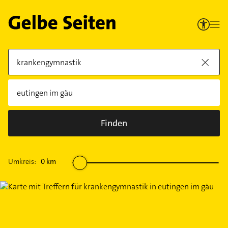
Finden
Umkreis:
0
km