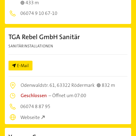
433 m
06074 9 10 67-10
TGA Rebel GmbH Sanitär
SANITÄRINSTALLATIONEN
E-Mail
Odenwaldstr. 61,
63322 Rödermark
832 m
Geschlossen
–
Öffnet um 07:00
06074 8 87 95
Webseite