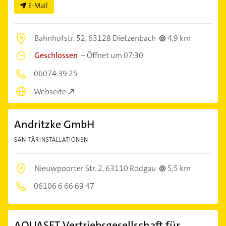
E-Mail
Bahnhofstr. 52,
63128 Dietzenbach
4,9 km
Geschlossen
–
Öffnet um 07:30
06074 39 25
Webseite
Andritzke GmbH
SANITÄRINSTALLATIONEN
Nieuwpoorter Str. 2,
63110 Rodgau
5,5 km
06106 6 66 69 47
AQUASET Vertriebsgesellschaft für