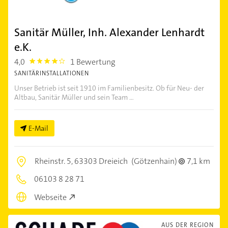
Sanitär Müller, Inh. Alexander Lenhardt
e.K.
4,0
1 Bewertung
4.0
SANITÄRINSTALLATIONEN
Unser Betrieb ist seit 1910 im Familienbesitz. Ob für Neu- der
Altbau, Sanitär Müller und sein Team ...
E-Mail
Rheinstr. 5,
63303 Dreieich
(Götzenhain)
7,1 km
06103 8 28 71
Webseite
AUS DER REGION