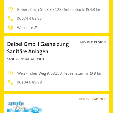
Robert-Koch-Str. 8,
63128 Dietzenbach
4,3 km
06074 4 62 85
Webseite
Deibel GmbH Gasheizung
AUS DER REGION
Sanitäre Anlagen
SANITÄRINSTALLATIONEN
Weiskircher Weg 9,
63150 Heusenstamm
9 km
06104 6 89 99
BRONZE PARTNER