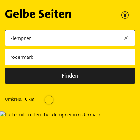
Finden
Umkreis:
0
km