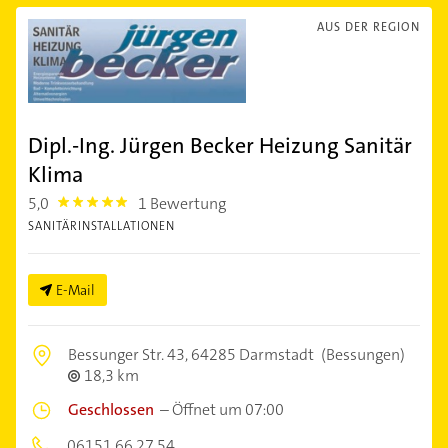
AUS DER REGION
Dipl.-Ing. Jürgen Becker Heizung Sanitär
Klima
5,0
1 Bewertung
5.0
SANITÄRINSTALLATIONEN
E-Mail
Bessunger Str. 43,
64285 Darmstadt
(Bessungen)
18,3 km
Geschlossen
–
Öffnet um 07:00
06151 66 27 54