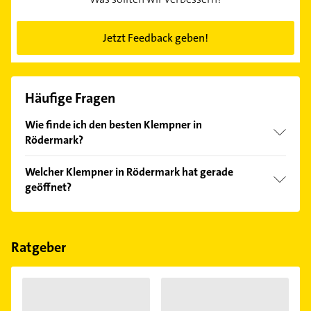
Jetzt Feedback geben!
Häufige Fragen
Wie finde ich den besten Klempner in
Rödermark?
Vergleichen Sie alle Anbieter anhand echter
Welcher Klempner in Rödermark hat gerade
Kundenmeinungen und profitieren Sie von den
geöffnet?
Empfehlungen. Die Suchergebnisse können Sie sich
einfach nach
Bewertungen
sortiert anzeigen lassen.
Im Anbieter-Bereich finden Sie alle
Öffnungszeiten
.
Bitte beachten Sie, dass diese an Sonn- und
Feiertagen abweichen können.
Ratgeber