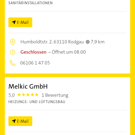
SANITÄRINSTALLATIONEN
E-Mail
Humboldtstr. 2,
63110 Rodgau
7,9 km
Geschlossen
–
Öffnet um 08:00
06106 1 47 05
Melkic GmbH
5,0
1 Bewertung
5.0
HEIZUNGS- UND LÜFTUNGSBAU
E-Mail