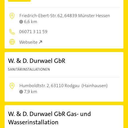
Friedrich-Ebert-Str. 62,
64839 Münster Hessen
6,6 km
06071 3 11 59
Webseite
W. & D. Durwael GbR
SANITÄRINSTALLATIONEN
Humboldtstr. 2,
63110 Rodgau
(Hainhausen)
7,9 km
W. & D. Durwael GbR Gas- und
Wasserinstallation