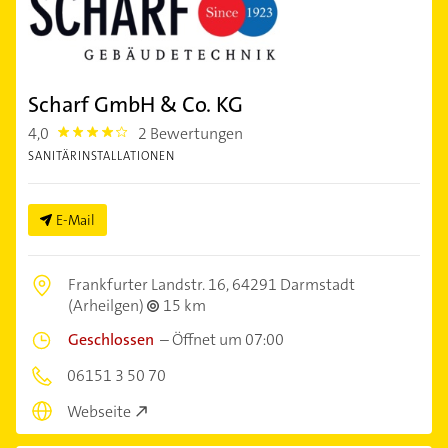
Scharf GmbH & Co. KG
4,0
2 Bewertungen
4.0
SANITÄRINSTALLATIONEN
E-Mail
Frankfurter Landstr. 16,
64291 Darmstadt
(Arheilgen)
15 km
Geschlossen
–
Öffnet um 07:00
06151 3 50 70
Webseite