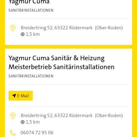
Yagmur Cuma
SANITÄRINSTALLATIONEN
Breidertring 52,
63322 Rödermark
(Ober-Roden)
1,5 km
Yagmur Cuma Sanitär & Heizung
Meisterbetrieb Sanitärinstallationen
SANITÄRINSTALLATIONEN
E-Mail
Breidertring 52,
63322 Rödermark
(Ober-Roden)
1,5 km
06074 72 95 06