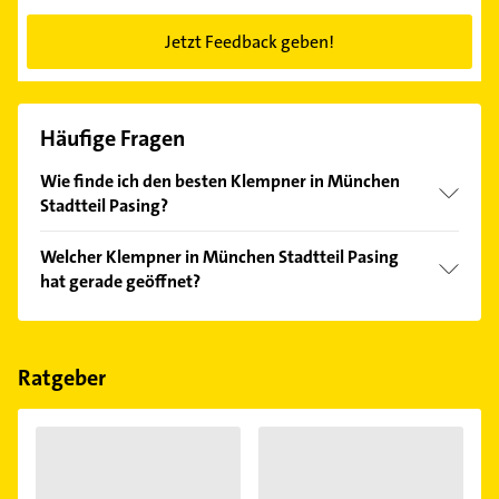
Jetzt Feedback geben!
Häufige Fragen
Wie finde ich den besten Klempner in München
Stadtteil Pasing?
Vergleichen Sie alle Anbieter anhand echter
Welcher Klempner in München Stadtteil Pasing
Kundenmeinungen und profitieren Sie von den
hat gerade geöffnet?
Empfehlungen. Die Suchergebnisse können Sie sich
einfach nach
Bewertungen
sortiert anzeigen lassen.
Im Anbieter-Bereich finden Sie alle
Öffnungszeiten
.
Bitte beachten Sie, dass diese an Sonn- und
Feiertagen abweichen können.
Ratgeber