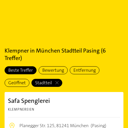
Klempner
in
München Stadtteil Pasing
(
6
Treffer)
Beste Treffer
Bewertung
Entfernung
Geöffnet
Stadtteil
Safa Spenglerei
KLEMPNEREIEN
Planegger Str. 125,
81241 München
(Pasing)