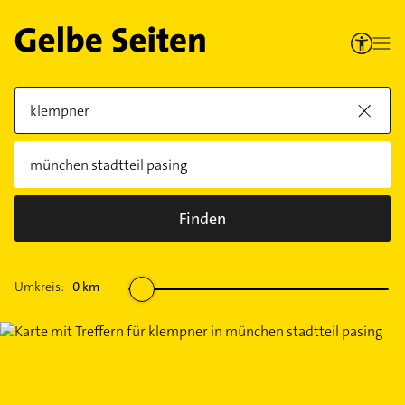
Finden
Umkreis:
0
km