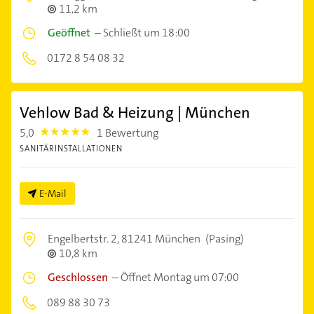
11,2 km
Geöffnet
–
Schließt um 18:00
0172 8 54 08 32
Vehlow Bad & Heizung | München
5,0
1 Bewertung
5.0
SANITÄRINSTALLATIONEN
E-Mail
Engelbertstr. 2,
81241 München
(Pasing)
10,8 km
Geschlossen
–
Öffnet Montag um 07:00
089 88 30 73