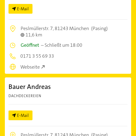
E-Mail
Peslmüllerstr. 7,
81243 München
(Pasing)
11,6 km
Geöffnet
–
Schließt um 18:00
0171 3 55 69 33
Webseite
Bauer Andreas
DACHDECKEREIEN
E-Mail
Peslmüllerstr. 7,
81243 München
(Pasing)