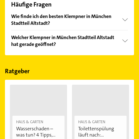
Häufige Fragen
Wie finde ich den besten Klempner in München
Stadtteil Altstadt?
Vergleichen Sie alle Anbieter anhand echter
Welcher Klempner in München Stadtteil Altstadt
Kundenmeinungen und profitieren Sie von den
hat gerade geöffnet?
Empfehlungen. Die Suchergebnisse können Sie sich
einfach nach
Bewertungen
sortiert anzeigen lassen.
Im Anbieter-Bereich finden Sie alle
Öffnungszeiten
.
Bitte beachten Sie, dass diese an Sonn- und
Feiertagen abweichen können.
Ratgeber
HAUS & GARTEN
HAUS & GARTEN
Wasserschaden –
Toilettenspülung
was tun? 4 Tipps,...
läuft nach:...