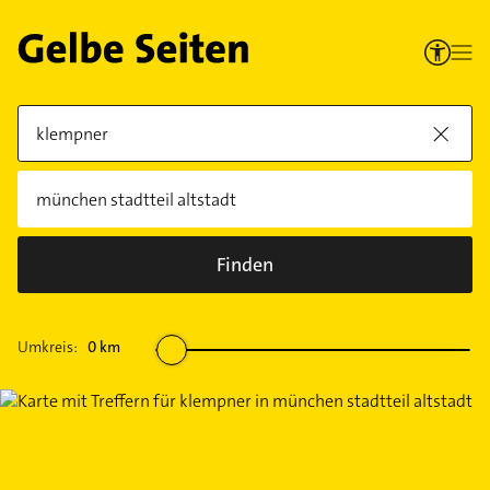
Finden
Umkreis:
0
km