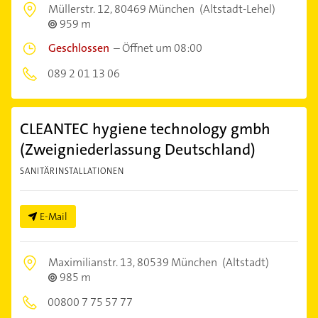
Müllerstr. 12,
80469 München
(Altstadt-Lehel)
959 m
Geschlossen
–
Öffnet um 08:00
089 2 01 13 06
CLEANTEC hygiene technology gmbh
(Zweigniederlassung Deutschland)
SANITÄRINSTALLATIONEN
E-Mail
Maximilianstr. 13,
80539 München
(Altstadt)
985 m
00800 7 75 57 77