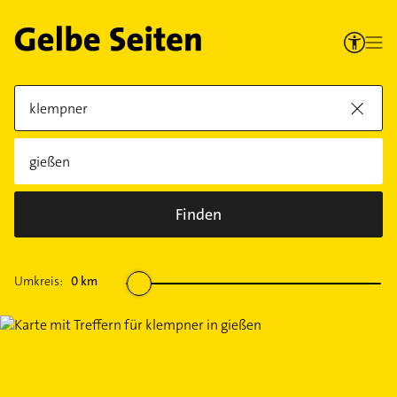
Finden
Umkreis:
0
km