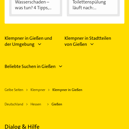
Wasserschaden –
Toilettenspülung
was tun? 4 Tipps,...
läuft nach:...
Klempner in Gießen und
Klempner in Stadtteilen
der Umgebung
von Gießen
Beliebte Suchen in Gießen
Gelbe Seiten
Klempner
Klempner in Gießen
Deutschland
Hessen
Gießen
Dialog & Hilfe