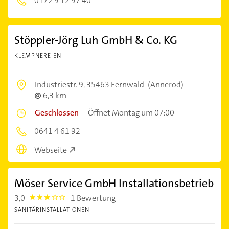
0172 9 12 97 40
Stöppler-Jörg Luh GmbH & Co. KG
KLEMPNEREIEN
Industriestr. 9,
35463 Fernwald
(Annerod)
6,3 km
Geschlossen
–
Öffnet Montag um 07:00
0641 4 61 92
Webseite
Möser Service GmbH Installationsbetrieb
3,0
1 Bewertung
3.0
SANITÄRINSTALLATIONEN