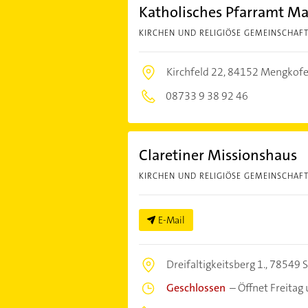
Katholisches Pfarramt M
KIRCHEN UND RELIGIÖSE GEMEINSCHAF
Kirchfeld 22,
84152 Mengkof
08733 9 38 92 46
Claretiner Missionshaus
KIRCHEN UND RELIGIÖSE GEMEINSCHAF
E-Mail
Dreifaltigkeitsberg 1.,
78549 S
Geschlossen
–
Öffnet Freitag