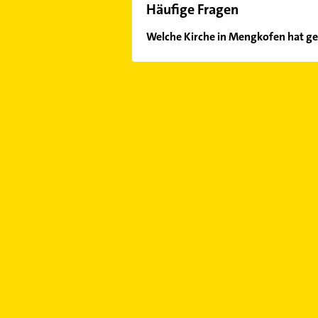
Häufige Fragen
Welche Kirche in Mengkofen hat ge
Im Anbieter-Bereich finden Sie alle
Sonn- und Feiertagen abweichen k