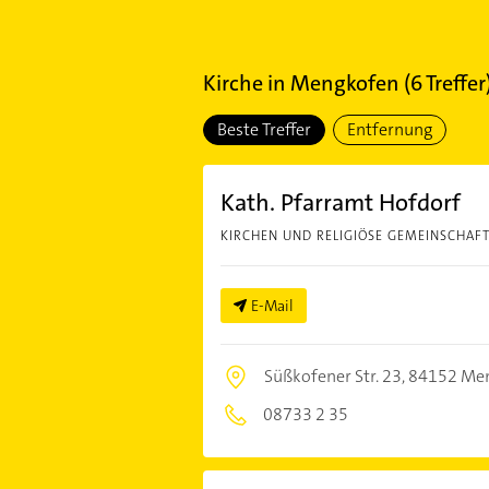
Kirche
in
Mengkofen
(
6
Treffer
Beste Treffer
Entfernung
Kath. Pfarramt Hofdorf
KIRCHEN UND RELIGIÖSE GEMEINSCHAF
E-Mail
Süßkofener Str. 23,
84152 Me
08733 2 35