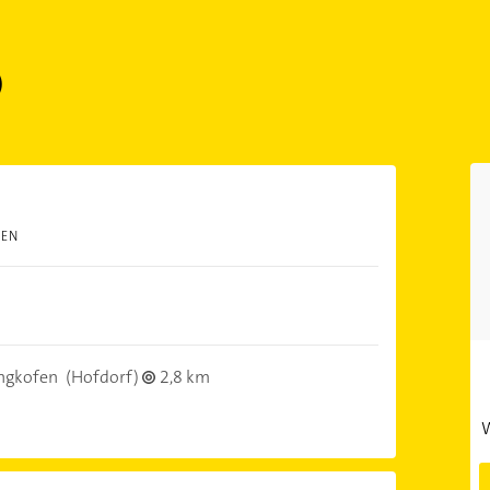
)
TEN
ngkofen
(Hofdorf)
2,8 km
W