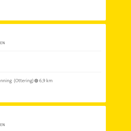
TEN
nning
(Ottering)
6,9 km
TEN