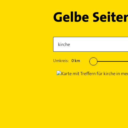
Umkreis:
0
km