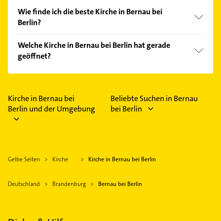
Wie finde ich die beste Kirche in Bernau bei
Berlin?
Vergleichen Sie alle Anbieter anhand echter
Welche Kirche in Bernau bei Berlin hat gerade
Kundenmeinungen und profitieren Sie von den
geöffnet?
Empfehlungen. Die Suchergebnisse können Sie sich
einfach nach
Bewertungen
sortiert anzeigen lassen.
Im Anbieter-Bereich finden Sie alle
Öffnungszeiten
.
Bitte beachten Sie, dass diese an Sonn- und
Feiertagen abweichen können.
Kirche in Bernau bei
Beliebte Suchen in Bernau
Berlin und der Umgebung
bei Berlin
Gelbe Seiten
Kirche
Kirche in Bernau bei Berlin
Deutschland
Brandenburg
Bernau bei Berlin