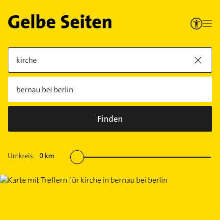
Finden
Umkreis:
0
km