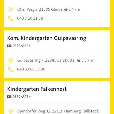
Oher Weg 3,
21509 Glinde
3,4 km
040 7 10 11 58
Kom. Kindergarten Guipavasring
KINDERGÄRTEN
Guipavasring 7,
22885 Barsbüttel
3,5 km
040 63 66 57 90
Kindergarten Falkennest
KINDERGÄRTEN
Öjendorfer Weg 32,
22119 Hamburg
(Billstedt)