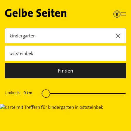
Finden
Umkreis:
0
km