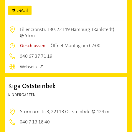
E-Mail
Liliencronstr. 130,
22149 Hamburg
(Rahlstedt)
5 km
Geschlossen
–
Öffnet Montag um 07:00
040 67 37 71 19
Webseite
Kiga Oststeinbek
KINDERGÄRTEN
Stormarnstr. 3,
22113 Oststeinbek
424 m
040 7 13 18 40