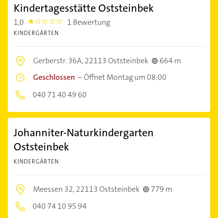
Kindertagesstätte Oststeinbek
1,0
1 Bewertung
1.0
KINDERGÄRTEN
Gerberstr. 36A,
22113 Oststeinbek
664 m
Geschlossen
–
Öffnet Montag um 08:00
040 71 40 49 60
Johanniter-Naturkindergarten
Oststeinbek
KINDERGÄRTEN
Meessen 32,
22113 Oststeinbek
779 m
040 74 10 95 94