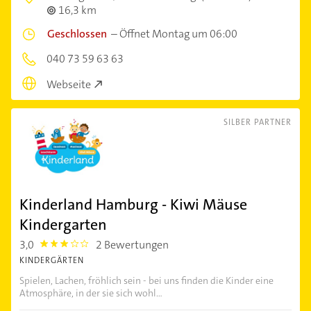
16,3 km
Geschlossen
–
Öffnet Montag um 06:00
040 73 59 63 63
Webseite
SILBER PARTNER
Kinderland Hamburg - Kiwi Mäuse
Kindergarten
3,0
2 Bewertungen
3.0
KINDERGÄRTEN
Spielen, Lachen, fröhlich sein - bei uns finden die Kinder eine
Atmosphäre, in der sie sich wohl...