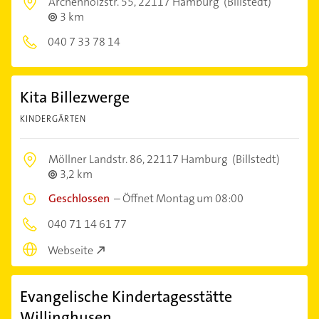
Archenholzstr. 55,
22117 Hamburg
(Billstedt)
3 km
040 7 33 78 14
Kita Billezwerge
KINDERGÄRTEN
Möllner Landstr. 86,
22117 Hamburg
(Billstedt)
3,2 km
Geschlossen
–
Öffnet Montag um 08:00
040 71 14 61 77
Webseite
Evangelische Kindertagesstätte
Willinghusen