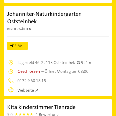
Johanniter-Naturkindergarten
Oststeinbek
KINDERGÄRTEN
E-Mail
Lägerfeld 46,
22113 Oststeinbek
921 m
Geschlossen
–
Öffnet Montag um 08:00
0172 9 60 18 15
Webseite
Kita kinderzimmer Tienrade
5,0
1 Bewertung
5.0