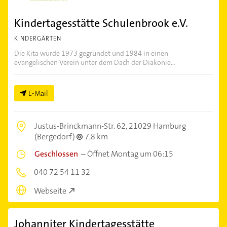
Kindertagesstätte Schulenbrook e.V.
KINDERGÄRTEN
Die Kita wurde 1973 gegründet und 1984 in einen
evangelischen Verein unter dem Dach der Diakonie...
E-Mail
Justus-Brinckmann-Str. 62,
21029 Hamburg
(Bergedorf)
7,8 km
Geschlossen
–
Öffnet Montag um 06:15
040 72 54 11 32
Webseite
Johanniter Kindertagesstätte