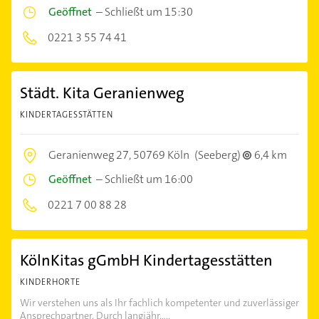
Geöffnet
–
Schließt um 15:30
0221 3 55 74 41
Städt. Kita Geranienweg
KINDERTAGESSTÄTTEN
Geranienweg 27,
50769 Köln
(Seeberg)
6,4 km
Geöffnet
–
Schließt um 16:00
0221 7 00 88 28
KölnKitas gGmbH Kindertagesstätten
KINDERHORTE
Wir verstehen uns als Ihr fachlich kompetenter und zuverlässiger
Ansprechpartner. Durch langjähr.....