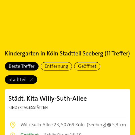
Kindergarten
in
Köln Stadtteil Seeberg
(
11
Treffer)
Beste Treffer
Entfernung
Geöffnet
Stadtteil
Städt. Kita Willy-Suth-Allee
KINDERTAGESSTÄTTEN
Willi-Suth-Allee 23,
50769 Köln
(Seeberg)
5,3 km
Geöffnet
–
Schließt um 16:30