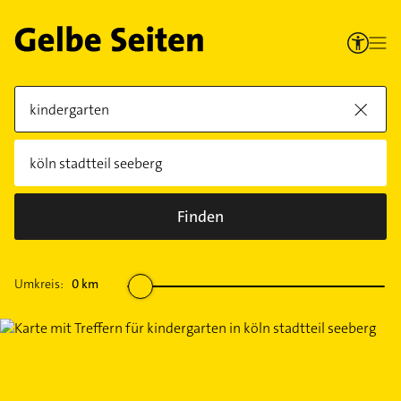
Finden
Umkreis:
0
km