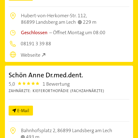
Hubert-von-Herkomer-Str. 112,
86899 Landsberg am Lech
229 m
Geschlossen
–
Öffnet Montag um 08:00
08191 3 39 88
Webseite
Schön Anne Dr.med.dent.
5,0
1 Bewertung
5.0
ZAHNÄRZTE: KIEFERORTHOPÄDIE (FACHZAHNÄRZTE)
E-Mail
Bahnhofsplatz 2,
86899 Landsberg am Lech
493 m