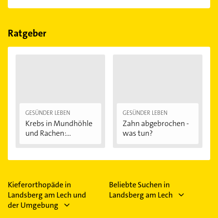
einfach nach
Bewertungen
sortiert anzeigen lassen.
Im Anbieter-Bereich finden Sie alle
Öffnungszeiten
.
Bitte beachten Sie, dass diese an Sonn- und
Feiertagen abweichen können.
Ratgeber
GESÜNDER LEBEN
GESÜNDER LEBEN
Krebs in Mundhöhle
Zahn abgebrochen -
und Rachen:...
was tun?
Kieferorthopäde in
Beliebte Suchen in
Landsberg am Lech und
Landsberg am Lech
der Umgebung