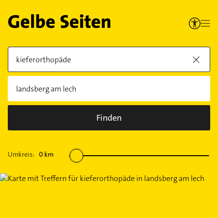
Finden
Umkreis:
0
km