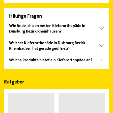
Häufige Fragen
Wie finde ich den besten Kieferorthopäde in
Duisburg Bezirk Rheinhausen?
Vergleichen Sie alle Anbieter anhand echter
Welcher Kieferorthopäde in Duisburg Bezirk
Kundenmeinungen und profitieren Sie von den
Rheinhausen hat gerade geöffnet?
Empfehlungen. Die Suchergebnisse können Sie sich
einfach nach
Bewertungen
sortiert anzeigen lassen.
Im Anbieter-Bereich finden Sie alle
Öffnungszeiten
.
Welche Produkte bietet ein Kieferorthopäde an?
Bitte beachten Sie, dass diese an Sonn- und
Feiertagen abweichen können.
Das Angebot umfasst unter anderem Zahnspangen.
Ratgeber