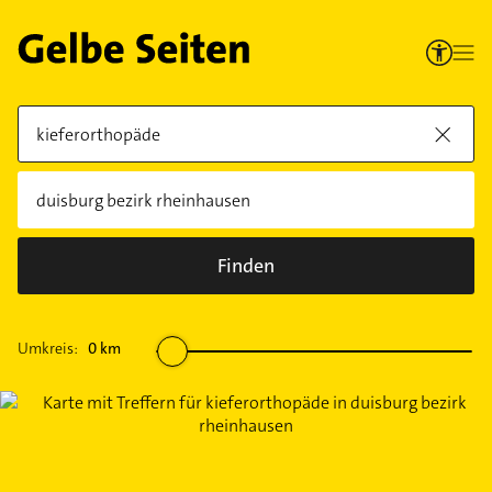
Finden
Umkreis:
0
km