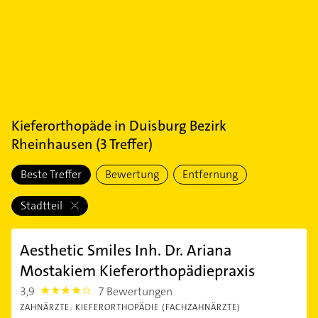
Kieferorthopäde
in
Duisburg Bezirk
Rheinhausen
(
3
Treffer)
Beste Treffer
Bewertung
Entfernung
Stadtteil
Aesthetic Smiles Inh. Dr. Ariana
Mostakiem Kieferorthopädiepraxis
3,9
7 Bewertungen
3.9
ZAHNÄRZTE: KIEFERORTHOPÄDIE (FACHZAHNÄRZTE)