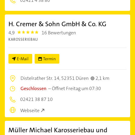
02421 4 38 80
H. Cremer & Sohn GmbH & Co. KG
4,9
16 Bewertungen
4.9
KAROSSERIEBAU
E-Mail
Termin
Distelrather Str. 14,
52351 Düren
2,1 km
Geschlossen
–
Öffnet Freitag um 07:30
02421 38 87 10
Webseite
Müller Michael Karosseriebau und