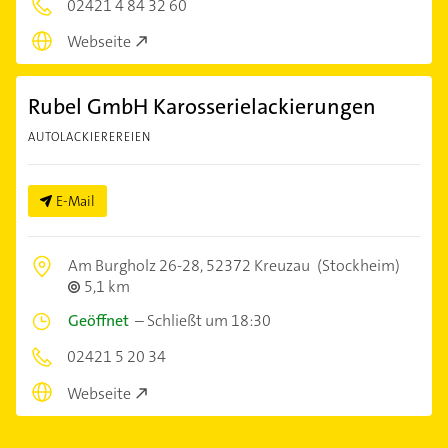
02421 4 84 32 60
Webseite
Rubel GmbH Karosserielackierungen
AUTOLACKIEREREIEN
E-Mail
Am Burgholz 26-28,
52372 Kreuzau
(Stockheim)
5,1 km
Geöffnet
–
Schließt um 18:30
02421 5 20 34
Webseite