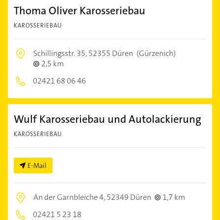
Thoma Oliver Karosseriebau
KAROSSERIEBAU
Schillingsstr. 35,
52355 Düren
(Gürzenich)
2,5 km
02421 68 06 46
Wulf Karosseriebau und Autolackierung
KAROSSERIEBAU
E-Mail
An der Garnbleiche 4,
52349 Düren
1,7 km
02421 5 23 18