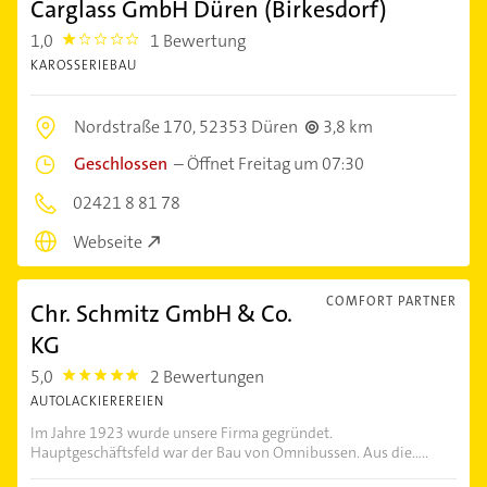
Carglass GmbH Düren (Birkesdorf)
1,0
1 Bewertung
1.0
KAROSSERIEBAU
Nordstraße 170,
52353 Düren
3,8 km
Geschlossen
–
Öffnet Freitag um 07:30
02421 8 81 78
Webseite
COMFORT PARTNER
Chr. Schmitz GmbH & Co.
KG
5,0
2 Bewertungen
5.0
AUTOLACKIEREREIEN
Im Jahre 1923 wurde unsere Firma gegründet.
Hauptgeschäftsfeld war der Bau von Omnibussen. Aus die.....