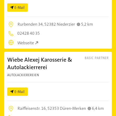
E-Mail
Rurbenden 34,
52382 Niederzier
5,2 km
02428 40 35
Webseite
Wiebe Alexej Karosserie &
BASIC PARTNER
Autolackierrerei
AUTOLACKIEREREIEN
E-Mail
Raiffeisenstr. 16,
52353 Düren-Merken
6,4 km