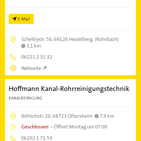
E-Mail
Schelklystr. 56,
69126 Heidelberg
(Rohrbach)
3,1 km
06221 2 32 32
Webseite
Hoffmann Kanal-Rohrreinigungstechnik
KANALREINIGUNG
Röhlichstr. 20,
68723 Oftersheim
7,9 km
Geschlossen
–
Öffnet Montag um 07:00
06202 1 71 59