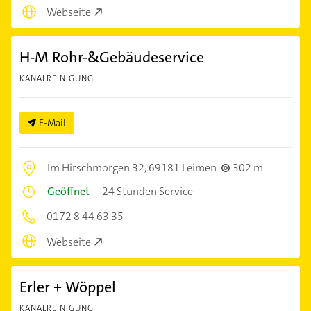
Webseite
H-M Rohr-&Gebäudeservice
KANALREINIGUNG
E-Mail
Im Hirschmorgen 32,
69181 Leimen
302 m
Geöffnet
–
24 Stunden Service
0172 8 44 63 35
Webseite
Erler + Wöppel
KANALREINIGUNG