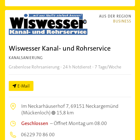
AUS DER REGION
BUSINESS
Wiswesser Kanal- und Rohrservice
KANALSANIERUNG
Grabenlose Rohrsanierung - 24 h Notdienst - 7 Tage/Woche
E-Mail
Im Neckarhäuserhof 7,
69151 Neckargemünd
(Mückenloch)
15,8 km
Geschlossen
–
Öffnet Montag um 08:00
06229 70 86 00