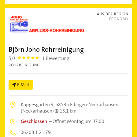
AUS DER REGION
ECONOMY
Björn Joho Rohrreinigung
5,0
1 Bewertung
5.0
ROHRREINIGUNG
E-Mail
Kappesgärten 9,
68535 Edingen-Neckarhausen
(Neckarhausen)
15,1 km
Geschlossen
–
Öffnet Montag um 07:00
06203 1 21 79