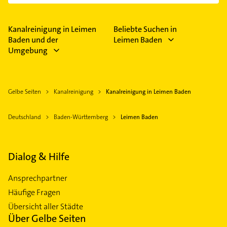
einfach nach
Bewertungen
sortiert anzeigen lassen.
Im Anbieter-Bereich finden Sie alle
Öffnungszeiten
.
Bitte beachten Sie, dass diese an Sonn- und
Feiertagen abweichen können.
Kanalreinigung in Leimen
Beliebte Suchen in
Baden und der
Leimen Baden
Umgebung
Gelbe Seiten
Kanalreinigung
Kanalreinigung in Leimen Baden
Deutschland
Baden-Württemberg
Leimen Baden
Dialog & Hilfe
Ansprechpartner
Häufige Fragen
Übersicht aller Städte
Über Gelbe Seiten