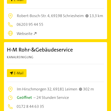
Robert-Bosch-Str. 4,
69198 Schriesheim
13,3 km
06203 95 44 55
Webseite
H-M Rohr-&Gebäudeservice
KANALREINIGUNG
E-Mail
Im Hirschmorgen 32,
69181 Leimen
302 m
Geöffnet
–
24 Stunden Service
0172 8 44 63 35