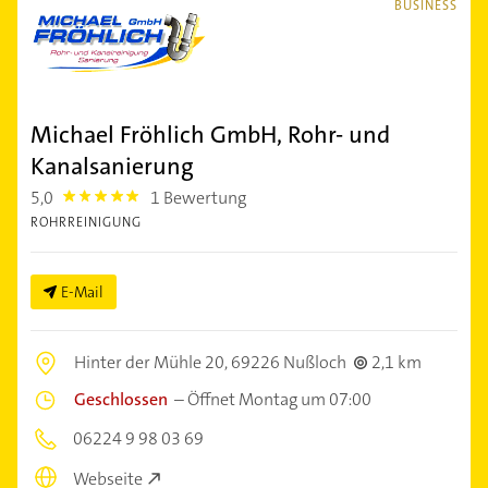
BUSINESS
Michael Fröhlich GmbH, Rohr- und
Kanalsanierung
5,0
1 Bewertung
5.0
ROHRREINIGUNG
E-Mail
Hinter der Mühle 20,
69226 Nußloch
2,1 km
Geschlossen
–
Öffnet Montag um 07:00
06224 9 98 03 69
Webseite