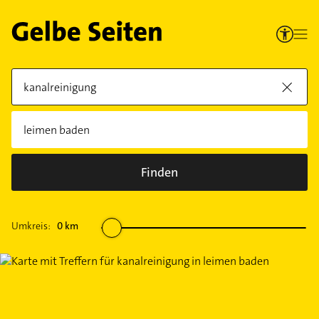
Finden
Umkreis:
0
km