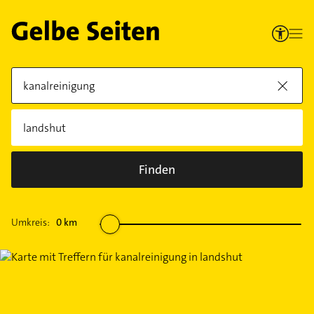
Finden
Umkreis:
0
km