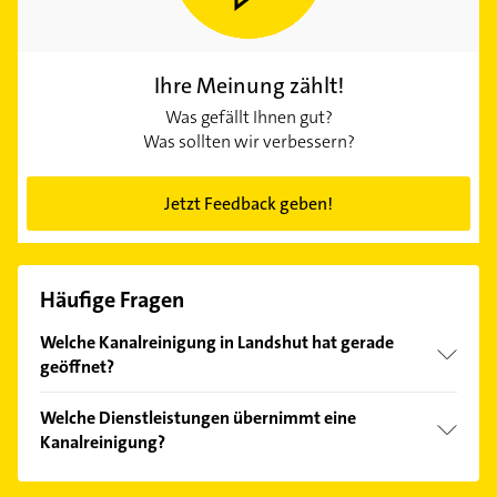
Ihre Meinung zählt!
Was gefällt Ihnen gut?
Was sollten wir verbessern?
Jetzt Feedback geben!
Häufige Fragen
Welche Kanalreinigung in Landshut hat gerade
geöffnet?
Im Anbieter-Bereich finden Sie alle
Öffnungszeiten
.
Welche Dienstleistungen übernimmt eine
Bitte beachten Sie, dass diese an Sonn- und
Kanalreinigung?
Feiertagen abweichen können.
Folgende Leistungen werden angeboten: