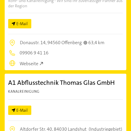
Rohr- und Kanalreinigung - Wir sind Ihr zuverlässiger Partner aus
der Region
E-Mail
Donaustr. 14,
94560 Offenberg
63,4 km
09906 9 41 16
Webseite
A1 Abflusstechnik Thomas Glas GmbH
KANALREINIGUNG
E-Mail
Altdorfer Str. 40,
84030 Landshut
(Industriegebiet)