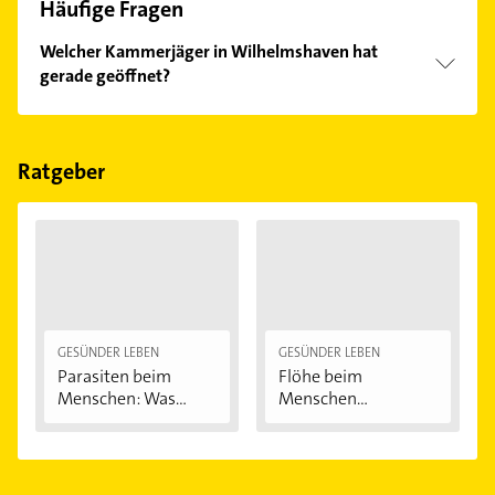
Häufige Fragen
Welcher Kammerjäger in Wilhelmshaven hat
gerade geöffnet?
Im Anbieter-Bereich finden Sie alle
Öffnungszeiten
.
Bitte beachten Sie, dass diese an Sonn- und
Feiertagen abweichen können.
Ratgeber
GESÜNDER LEBEN
GESÜNDER LEBEN
Parasiten beim
Flöhe beim
Menschen: Was
Menschen
krabbelt,...
bekämpfen