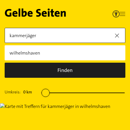
Finden
Umkreis:
0
km