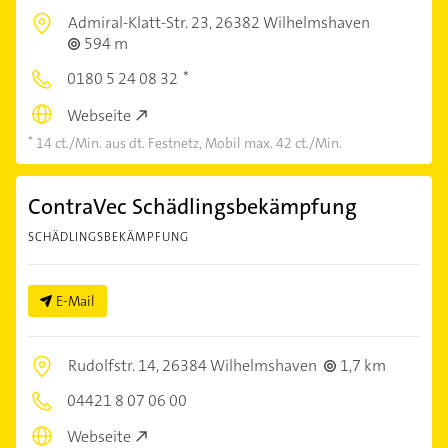
Admiral-Klatt-Str. 23,
26382 Wilhelmshaven
594 m
0180 5 24 08 32
Webseite
14 ct./Min. aus dt. Festnetz, Mobil max. 42 ct./Min.
ContraVec Schädlingsbekämpfung
SCHÄDLINGSBEKÄMPFUNG
E-Mail
Rudolfstr. 14,
26384 Wilhelmshaven
1,7 km
04421 8 07 06 00
Webseite